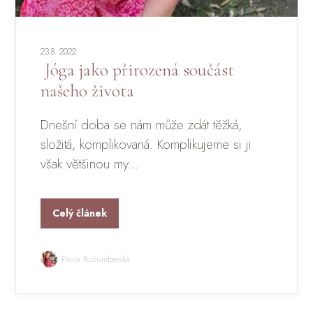
23.8. 2022
Jóga jako přirozená součást
našeho života
Dnešní doba se nám může zdát těžká,
složitá, komplikovaná. Komplikujeme si ji
však většinou my...
Celý článek
Pavla Rožumberská