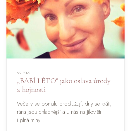
6.9. 2022
„BABÍ LÉTO“ jako oslava úrody
a hojnosti
Večery se pomalu prodlužují, dny se krátí,
rána jsou chladnější a u nás na Jílovišti
i plná mlhy....