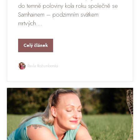
do temné poloviny kola roku společně se
Samhainem – podzimním svátkem
mrtvých....
Celý článek
Pavla Rožumberská