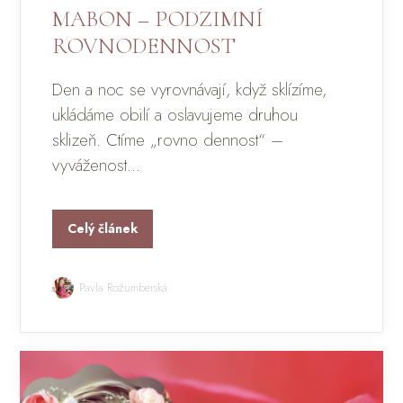
MABON – PODZIMNÍ
ROVNODENNOST
Den a noc se vyrovnávají, když sklízíme,
ukládáme obilí a oslavujeme druhou
sklizeň. Ctíme „rovno dennost“ –
vyváženost...
Celý článek
Pavla Rožumberská