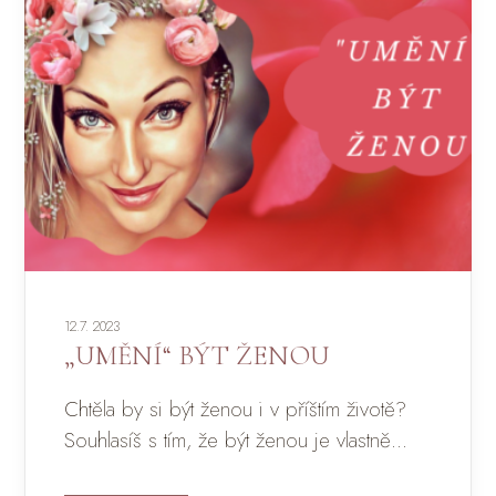
12.7. 2023
„UMĚNÍ“ BÝT ŽENOU
Chtěla by si být ženou i v příštím životě?
Souhlasíš s tím, že být ženou je vlastně...