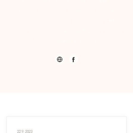
smysl a potenciál jejich života. Od malička
chtěla být lékařkou nebo učitelkou – a nakonec
se stala obojím, jen jinak. Provází ženy zpět k
sobě – skrze čtení z akášických záznamů, čtení
z duše, a ThetaHealing® terapie.
22.9. 2023