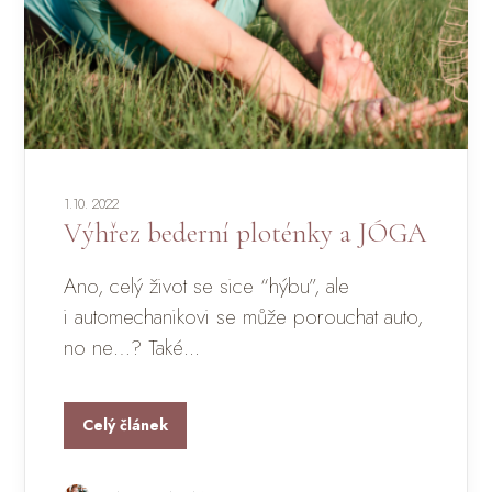
1.10. 2022
Výhřez bederní ploténky a JÓGA
Ano, celý život se sice “hýbu”, ale
i automechanikovi se může porouchat auto,
no ne…? Také...
Celý článek