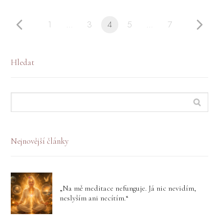
1
…
3
4
5
…
7
Hledat
Nejnovější články
„Na mě meditace nefunguje. Já nic nevidím,
neslyším ani necítím.“