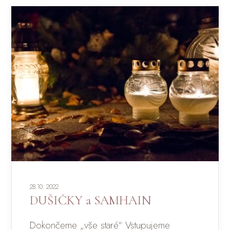
28.10. 2022
DUŠIČKY a SAMHAIN
Dokončeme „vše staré“ Vstupujeme