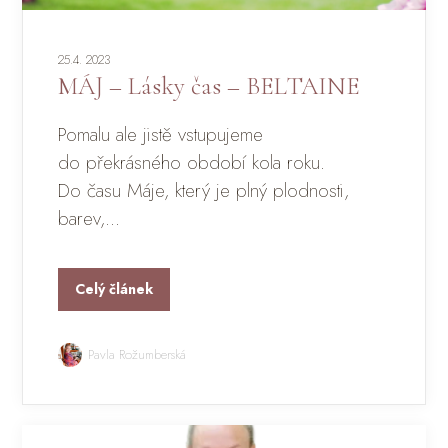
25.4. 2023
MÁJ – Lásky čas – BELTAINE
Pomalu ale jistě vstupujeme
do překrásného období kola roku.
Do času Máje, který je plný plodnosti,
barev,...
Celý článek
Pavla Rožumberská