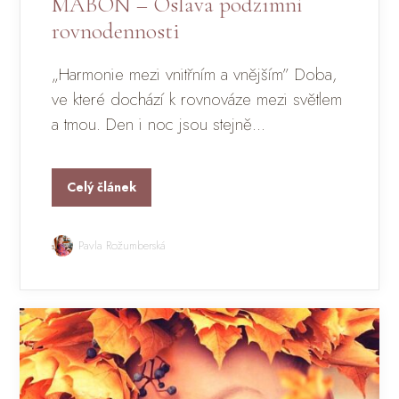
MABON – Oslava podzimní
rovnodennosti
„Harmonie mezi vnitřním a vnějším” Doba,
ve které dochází k rovnováze mezi světlem
a tmou. Den i noc jsou stejně...
Celý článek
Pavla Rožumberská