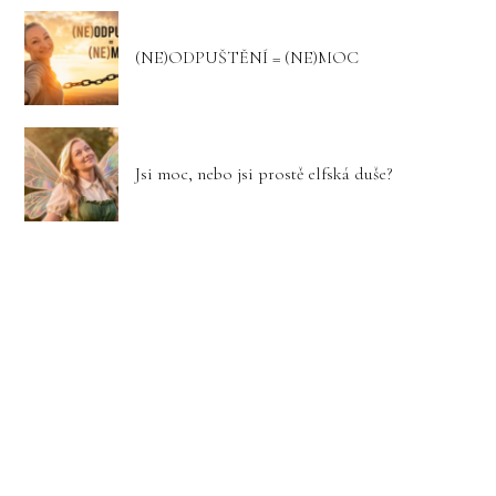
(NE)ODPUŠTĚNÍ = (NE)MOC
Jsi moc, nebo jsi prostě elfská duše?