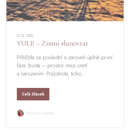
21.12. 2022
YULE – Zimní slunovrat
Přiblížila se poslední a zároveň úplně první
fáze života – prostor mezi smrtí
a narozením. Prázdnota, ticho,...
Celý článek
Pavla Rožumberská