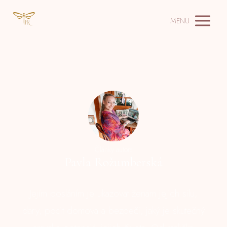
MENU
Články autora
Pavla Rožumberská
Jejím posláním je ukazovat ženám jejich sílu,
dary, pocit domova a bezpečí, jaký je skutečný