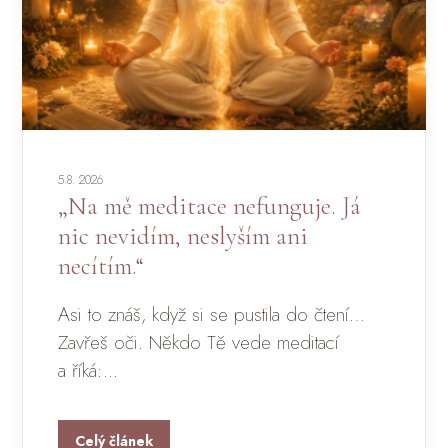
5.8. 2026
„Na mě meditace nefunguje. Já
nic nevidím, neslyším ani
necítím.“
Asi to znáš, když si se pustila do čtení…
Zavřeš oči. Někdo Tě vede meditací
a říká:...
Celý článek