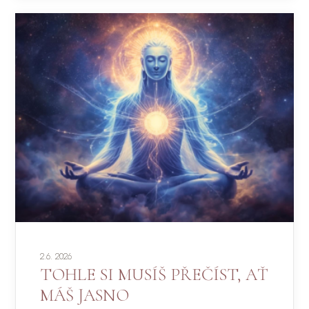
2.6. 2026
TOHLE SI MUSÍŠ PŘEČÍST, AŤ
MÁŠ JASNO