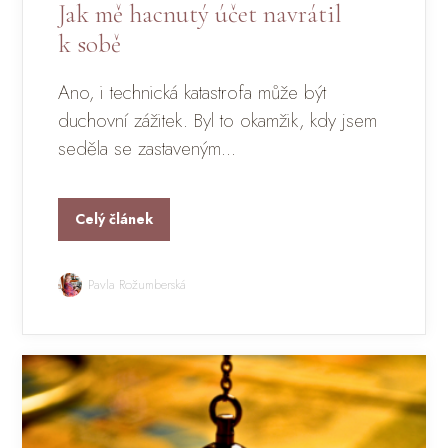
Jak mě hacnutý účet navrátil
k sobě
Ano, i technická katastrofa může být
duchovní zážitek. Byl to okamžik, kdy jsem
seděla se zastaveným...
Celý článek
Pavla Rožumberská