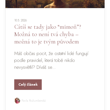
10.5. 2026
Cítíš se tady jako “mimoň”?
Možná to není tvá chyba –
možná to je tvým původem
Máš občas pocit, že ostatní lidé fungují
podle pravidel, která tobě nikdo
nevysvětlil? Díváš se...
Celý článek
Pavla Rožumberská