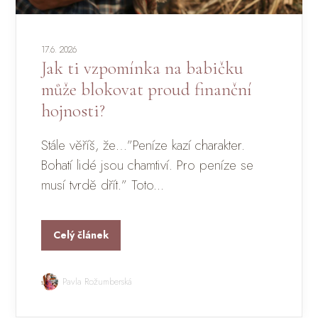
17.6. 2026
Jak ti vzpomínka na babičku
může blokovat proud finanční
hojnosti?
Stále věříš, že…”Peníze kazí charakter.
Bohatí lidé jsou chamtiví. Pro peníze se
musí tvrdě dřít.” Toto...
Celý článek
Pavla Rožumberská