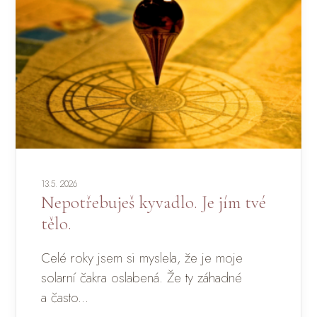
13.5. 2026
Nepotřebuješ kyvadlo. Je jím tvé
tělo.
Celé roky jsem si myslela, že je moje
solarní čakra oslabená. Že ty záhadné
a často...