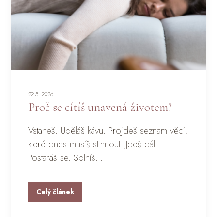
22.5. 2026
Proč se cítíš unavená životem?
Vstaneš. Uděláš kávu. Projdeš seznam věcí,
které dnes musíš stihnout. Jdeš dál.
Postaráš se. Splníš....
Celý článek