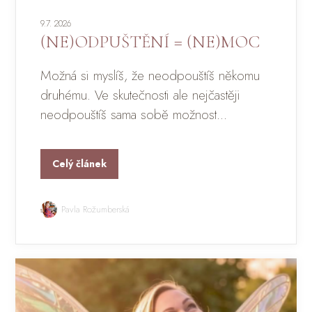
9.7. 2026
(NE)ODPUŠTĚNÍ = (NE)MOC
Možná si myslíš, že neodpouštíš někomu
druhému. Ve skutečnosti ale nejčastěji
neodpouštíš sama sobě možnost...
Celý článek
Pavla Rožumberská