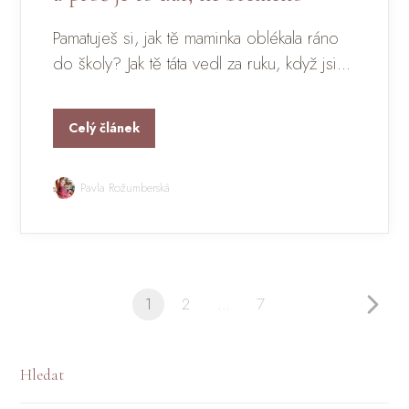
Pamatuješ si, jak tě maminka oblékala ráno
do školy? Jak tě táta vedl za ruku, když jsi...
Celý článek
Pavla Rožumberská
1
2
…
7
Hledat