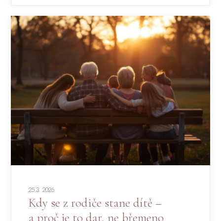
25.3. 2026
Kdy se z rodiče stane dítě –
a proč je to dar, ne břemeno