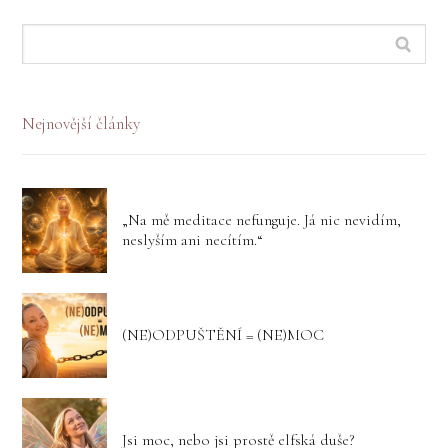
Nejnovější články
„Na mě meditace nefunguje. Já nic nevidím,
neslyším ani necítím.“
(NE)ODPUŠTĚNÍ = (NE)MOC
Jsi moc, nebo jsi prostě elfská duše?