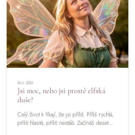
26.6. 2026
Jsi moc, nebo jsi prostě elfská
duše?
Celý život ti říkají, že jsi příliš. Příliš rychlá,
příliš hlasitá, příliš nestálá. Začínáš deset...