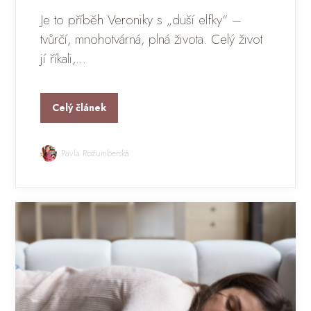
Je to příběh Veroniky s „duší elfky“ –
tvůrčí, mnohotvárná, plná života. Celý život
jí říkali,...
Celý článek
Pavla Rožumberská