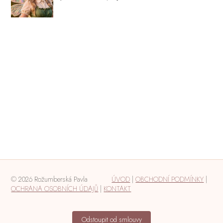
© 2026 Rožumberská Pavla
ÚVOD
|
OBCHODNÍ PODMÍNKY
|
OCHRANA OSOBNÍCH ÚDAJŮ
|
KONTAKT
Odstoupit od smlouvy