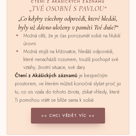
ČTENÍ Z AKÁŠICKÝCH ZÁZNAMŮ
„TVÉ OSOBNÍ S PAVLOU“
„Co kdyby všechny odpovědi, které hledáš,
byly už dávno uloženy v paměti Tvé duše?“
Možná cítíš, že je čas porozumět sobě na hlubší
úrovni.
Možná stojíš na křižovatce, hledáš odpovědi,
které nenacházíš rozumem, toužíš pochopit své
vztahy, životní situace, své dary.
Čtení z Akášických záznamů
je bezpečným
prostorem, ve kterém můžeš konočně slyšet proč jsi
tu, co sis vzala do tohoto života, získat vhledy, které
Ti pomohou vrátit se blíže sama k sobě.
>> CHCI VĚDĚT VÍC <<