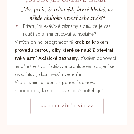
„Máš pocit, že odpovědi, které hledáš, už
někde hluboko uvnitř sebe znáš?“
Přitahují tě Akášické záznamy a cítíš, že je čas
naučit se s nimi pracovat samostatně?
V mých online programech tě
krok za krokem
provedu cestou, díky které se naučíš otevírat
své vlastní Akášické záznamy
, získávat odpovědi
na důležité životní otázky a prohlubovat spojení se
svou intuicí, duší i vyšším vedením.
Vše vlastním tempem, z pohodlí domova a
s podporou, kterou na své cestě potřebuješ.
>> CHCI VĚDĚT VÍC <<