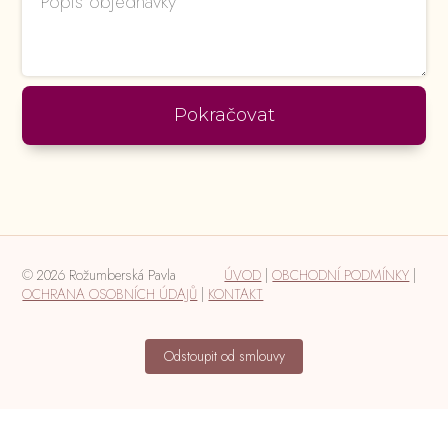
Pokračovat
© 2026 Rožumberská Pavla
ÚVOD
|
OBCHODNÍ PODMÍNKY
|
OCHRANA OSOBNÍCH ÚDAJŮ
|
KONTAKT
Odstoupit od smlouvy