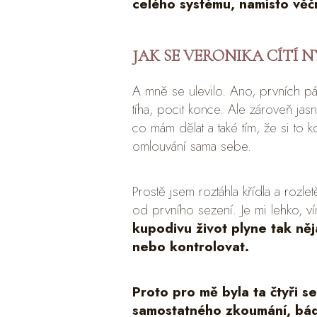
celého systému, namísto věčn
JAK SE VERONIKA CÍTÍ N
A mně se ulevilo. Ano, prvních p
tíha, pocit konce. Ale zároveň jas
co mám dělat a také tím, že si to 
omlouvání sama sebe.
Prostě jsem roztáhla křídla a rozle
od prvního sezení. Je mi lehko, v
kupodivu život plyne tak něj
nebo kontrolovat.
Proto pro mě byla ta čtyři 
samostatného zkoumání, bád