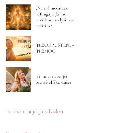
„Na mě meditace
nefunguje. Já nic
nevidím, neslyším ani
necítím.“
(NE)ODPUŠTĚNÍ =
(NE)MOC
Jsi moc, nebo jsi
prostě elfská duše?
Hormonální jóga s Pavlou