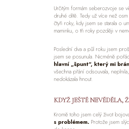
Určitým formám seberozvoje se vě
druhé dítě. Tedy už více než osm 
čtyři roky, kdy jsem se starala o
maminku, o tři roky později v nemo
Poslední dva a půl roku jsem proš
jsem se posunula. Nicméně pořá
hlavní „špunt“, který mi brán
všechna přání odsouvala, neplnila,
nedokázala hnout.
KDYŽ JEŠTĚ NEVĚDĚLA, 
Kromě toho jsem celý život bojova
s problémem.
Protože jsem slýc