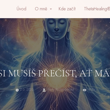
Úvod
O mně
Kde začít
ThetaHealing®
I MUSÍŠ PŘEČÍST, AŤ M
2.6. 2026
Pavla Rožumberská
418x