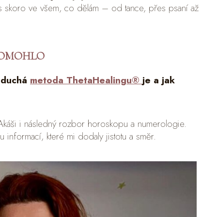
skoro ve všem, co dělám – od tance, přes psaní až
 POMOHLO
noduchá
metoda ThetaHealingu®
je a jak
káši i následný rozbor horoskopu a numerologie.
 informací, které mi dodaly jistotu a směr.