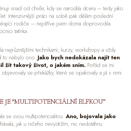
nuji snad od chvíle, kdy se narodila dcera – tedy jako
let. Intenzivnější práci na sobě pak dělám poslední
 umírající rodiče – nejdříve jsem doma doprovodila
cnici tatínka.
la nejrůznějšími technikami, kurzy, workshopy a vždy
d to nebylo ono.
Jako bych nedokázala najít ten
il žít takový život, o jakém sním.
Pořád se mi
 objevovaly se překážky, které se opakovaly a já s nimi
ŽE JE “MULTIPOTENCIÁLNÍ ELFKOU”
la se svou multipotencialitou.
Ano, bojovala jako
hávala, jak u ničeho nevydržím, nic nedotáhnu