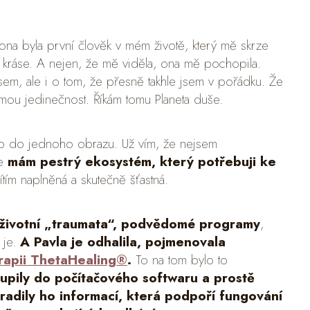
 ona byla první člověk v mém životě, který mě skrze
é kráse. A nejen, že mě viděla, ona mě pochopila.
 jsem, ale i o tom, že přesně takhle jsem v pořádku. Že
 mou jedinečnost. Říkám tomu Planeta duše.
lo do jednoho obrazu. Už vím, že nejsem
že
mám pestrý ekosystém, který potřebuji ke
ítím naplněná a skutečně šťastná.
životní „traumata“, podvědomé programy
,
 je.
A Pavla je odhalila, pojmenovala
rapii ThetaHealing®
.
To na tom bylo to
upily do počítačového softwaru a prostě
adily ho informací, která podpoří fungování