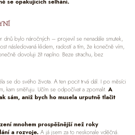
ě se opakujících selhání.
YNÍ
ár dnů bylo náročných – projevil se nenadále smutek,
nost následovaná klidem, radostí a tím, že konečně vím,
konečně dovoluji žít naplno. Beze strachu, bez
těla se do svého života. A ten pocit trvá dál. I po měsíci
ím, kam směřuju. Učím se odpočívat a zpomalit.
A
ak sám, aniž bych ho musela urputně tlačit
sezení mnohem prospěšnější než roky
ání a rozvoje.
A já jsem za to neskonale vděčná.