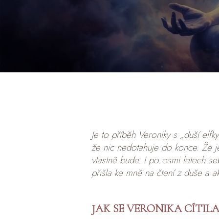
Je to příběh Veroniky s „duší elfky
že nic nedotahuje do konce. Že 
vlastně bude. I po osmi letech seb
přišla ke mně na čtení z duše a 
JAK SE VERONIKA CÍTIL