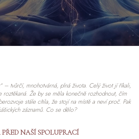
“ – tvůrčí, mnohotvárná, plná života. Celý život jí říkali,
je roztěkaná. Že by se měla konečně rozhodnout, čím
erozvoje stále cítila, že stojí na místě a neví proč. Pak
akášických záznamů. Co se dělo?
A PŘED NAŠÍ SPOLUPRACÍ