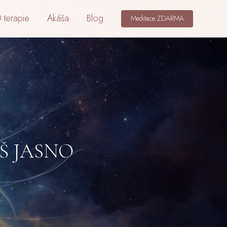
 terapie
Akáša
Blog
Meditace ZDARMA
ÁŠ JASNO