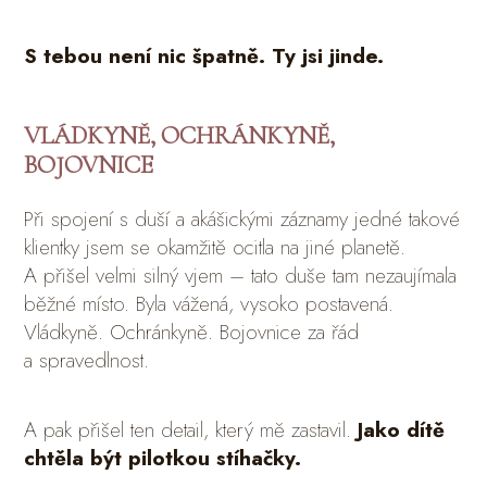
S tebou není nic špatně. Ty jsi jinde.
VLÁDKYNĚ, OCHRÁNKYNĚ,
BOJOVNICE
Při spojení s duší a akášickými záznamy jedné takové
klientky jsem se okamžitě ocitla na jiné planetě.
A přišel velmi silný vjem – tato duše tam nezaujímala
běžné místo. Byla vážená, vysoko postavená.
Vládkyně. Ochránkyně. Bojovnice za řád
a spravedlnost.
A pak přišel ten detail, který mě zastavil.
Jako dítě
chtěla být pilotkou stíhačky.