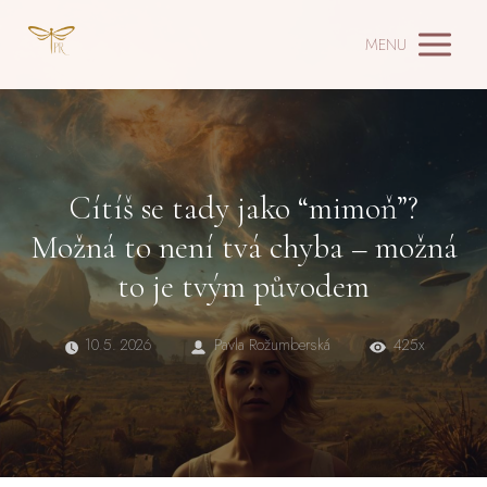
MENU
Cítíš se tady jako “mimoň”?
Možná to není tvá chyba – možná
to je tvým původem
10.5. 2026
Pavla Rožumberská
425x