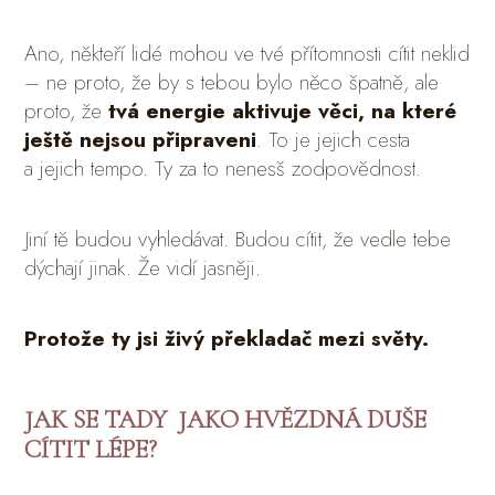
Ano, někteří lidé mohou ve tvé přítomnosti cítit neklid
– ne proto, že by s tebou bylo něco špatně, ale
proto, že
tvá energie aktivuje věci, na které
ještě nejsou připraveni
. To je jejich cesta
a jejich tempo. Ty za to nenesš zodpovědnost.
Jiní tě budou vyhledávat. Budou cítit, že vedle tebe
dýchají jinak. Že vidí jasněji.
Protože ty jsi živý překladač mezi světy.
JAK SE TADY JAKO HVĚZDNÁ DUŠE
CÍTIT LÉPE?