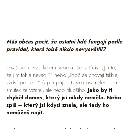
Máš občas pocit, že ostatní lidé fungují podle
pravidel, která tobě nikdo nevysvětlil?
Díváš se na svět kolem sebe a tiše si říkáš: „Jak to,
že jim tohle nevadí?“ nebo „Proč se chovají takhle,
vždyť přece…“ A pak přijde ta vlna osamělosti – ne
smutek ze vztahů, ale něco hlubšího.
Jako by ti
chyběl domov, který jsi nikdy neměla. Nebo
spíš – který jsi kdysi znala, ale tady ho
nemůžeš najít.