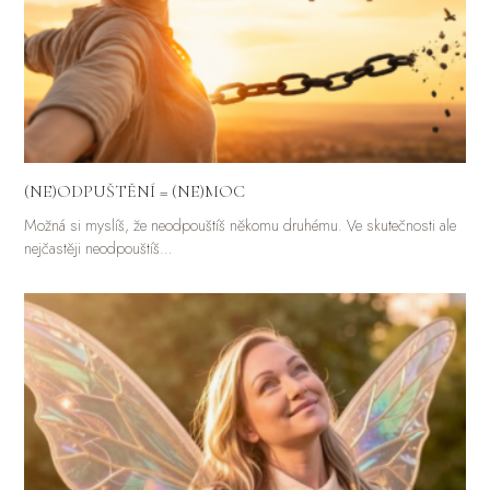
(NE)ODPUŠTĚNÍ = (NE)MOC
Možná si myslíš, že neodpouštíš někomu druhému. Ve skutečnosti ale
nejčastěji neodpouštíš…