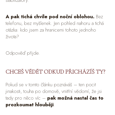
stabilizátory.
A pak tichá chvíle pod noční oblohou.
Bez
telefonu, bez myšlenek. Jen pohled nahoru a tichá
otázka: kdo jsem za hranicemi tohoto jednoho
života?
Odpověď přijde.
CHCEŠ VĚDĚT ODKUD PŘICHÁZÍŠ TY?
Pokud se v tomto článku poznáváš – ten pocit
jinakosti, touha po domově, vnitřní vědomí, že jsi
tady pro něco víc –
pak možná nastal čas to
prozkoumat hlouběji
.