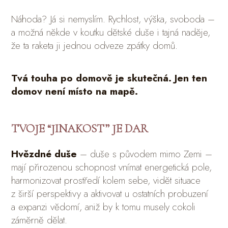
Náhoda? Já si nemyslím. Rychlost, výška, svoboda –
a možná někde v koutku dětské duše i tajná naděje,
že ta raketa ji jednou odveze zpátky domů.
Tvá touha po domově je skutečná. Jen ten
domov není místo na mapě.
TVOJE “JINAKOST” JE DAR
Hvězdné duše
– duše s původem mimo Zemi –
mají přirozenou schopnost vnímat energetická pole,
harmonizovat prostředí kolem sebe, vidět situace
z širší perspektivy a aktivovat u ostatních probuzení
a expanzi vědomí, aniž by k tomu musely cokoli
záměrně dělat.