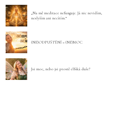
„Na mě meditace nefunguje. Já nic nevidím,
neslyším ani necítím.“
(NE)ODPUŠTĚNÍ = (NE)MOC
Jsi moc, nebo jsi prostě elfská duše?