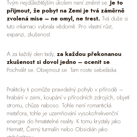
Tvým nejdůležitějším úkolem není změnit se.
Je to
přijmout, že pobyt na Zemi je tvá záměrně
zvolená mise – ne omyl, ne trest.
Tvá duše si
tuto inkarnaci vybrala vědomě. Pro vlastní růst,
expanzi, zkušenost.
A za každý den tady,
za každou překonanou
zkušenost si dovol jedno – ocenit se
.
Pochválit se. Obejmout se. Tam roste sebeláska.
Prakticky ti pomůže pravidelný pohyb v přírodě –
hrabání v zemi, koupání v přírodních zdrojích, objetí
stromu, chůze naboso. Tohle není romantická
metafora, tohle je uzemňování vysokofrekvenční
energie do hmatatelné reality. K tomu krystaly jako
Hematit, Černý turmalín nebo Obsidián jako