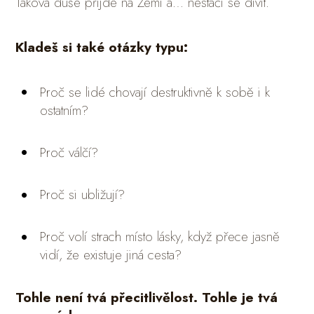
Taková duše přijde na Zemi a… nestačí se divit.
Kladeš si také otázky typu:
Proč se lidé chovají destruktivně k sobě i k
ostatním?
Proč válčí?
Proč si ubližují?
Proč volí strach místo lásky, když přece jasně
vidí, že existuje jiná cesta?
Tohle není tvá přecitlivělost. Tohle je tvá