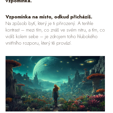
vzpomínka.
Vzpomínka na místo, odkud přicházíš.
Na způsob bytí, který je ti přirozený. A tenhle
kontrast – mezi tím, co znáš ve svém nitru, a tím, co
vidíš kolem sebe – je zdrojem toho hlubokého
vnitřního rozporu, který tě provází.