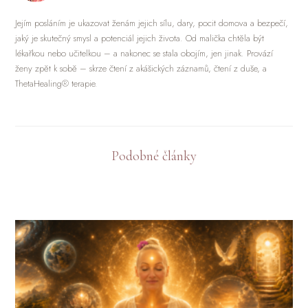
Jejím posláním je ukazovat ženám jejich sílu, dary, pocit domova a bezpečí,
jaký je skutečný smysl a potenciál jejich života. Od malička chtěla být
lékařkou nebo učitelkou – a nakonec se stala obojím, jen jinak. Provází
ženy zpět k sobě – skrze čtení z akášických záznamů, čtení z duše, a
ThetaHealing® terapie.
Podobné články