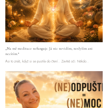
„Na mě meditace nefunguje. Já nic nevidím, neslyším ani
necítím.“
Asi to znáš, když si se pustila do čtení... Zavřeš oči. Někdo…