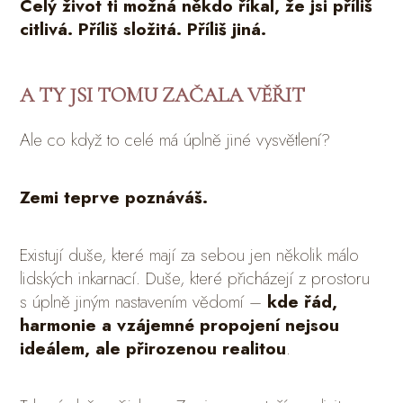
Celý život ti možná někdo říkal, že jsi příliš
citlivá. Příliš složitá. Příliš jiná.
A TY JSI TOMU ZAČALA VĚŘIT
Ale co když to celé má úplně jiné vysvětlení?
Zemi teprve poznáváš.
Existují duše, které mají za sebou jen několik málo
lidských inkarnací. Duše, které přicházejí z prostoru
s úplně jiným nastavením vědomí –
kde řád,
harmonie a vzájemné propojení nejsou
ideálem, ale přirozenou realitou
.