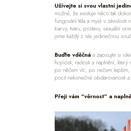
Užívejte si svou vlastní jedi
možné, že existuje něco tak doko
fungování těla a mysli v závislosti
barvy, tvaru, postavy, sexuální o
jsme každý z nás jedinečnou souč
Buďte vděčná
a zapisujte si id
hojnosti, radosti a naplnění, kter
po něčem víc, po nečem lepším, c
pocit nekonečné obdarovanosti a 
Přeji vám “věrnost” a napln