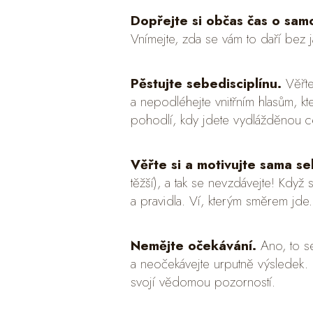
Dopřejte si občas čas o samo
Vnímejte, zda se vám to daří bez j
Pěstujte sebedisciplínu.
Věřte
a nepodléhejte vnitřním hlasům, kt
pohodlí, kdy jdete vydlážděnou ce
Věřte si a motivujte sama s
těžší), a tak se nevzdávejte! Když 
a pravidla. Ví, kterým směrem jde
Nemějte očekávání.
Ano, to s
a neočekávejte urputně výsledek.
svojí vědomou pozorností.