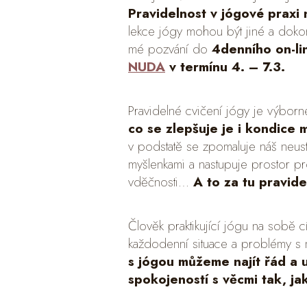
Pravidelnost v jógové praxi n
lekce jógy mohou být jiné a doko
mé pozvání do
4denního on-l
NUDA
v termínu 4. – 7.3.
Pravidelné cvičení jógy je výborn
co se zlepšuje je i kondice m
v podstatě se zpomaluje náš neust
myšlenkami a nastupuje prostor pro 
vděčnosti…
A to za tu pravidel
Člověk praktikující jógu na sobě c
každodenní situace a problémy s
s jógou můžeme najít řád a u
spokojeností s věcmi tak, ja