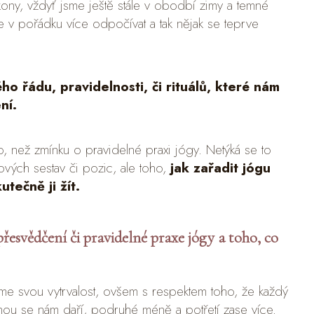
kony, vždyť jsme ještě stále v obodbí zimy a temné
e v pořádku více odpočívat a tak nějak se teprve
ho řádu, pravidelnosti, či rituálů, které nám
ní.
 než zmínku o pravidelné praxi jógy. Netýká se to
ových sestav či pozic, ale toho,
jak zařadit jógu
tečně ji žít.
řesvědčení či pravidelné praxe jógy a toho, co
me svou vytrvalost, ovšem s respektem toho, že každý
nou se nám daří, podruhé méně a potřetí zase více.