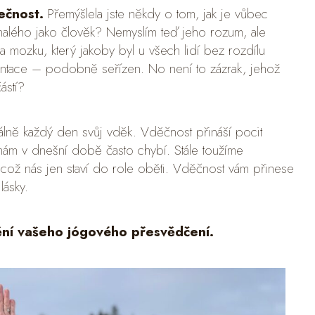
nečnost.
Přemýšlela jste někdy o tom, jak je vůbec
nalého jako člověk? Nemyslím teď jeho rozum, ale
 na mozku, který jakoby byl u všech lidí bez rozdílu
rientace – podobně seřízen. No není to zázrak, jehož
ástí?
eálně každý den svůj vděk. Vděčnost přináší pocit
ý nám v dnešní době často chybí. Stále toužíme
ož nás jen staví do role oběti. Vděčnost vám přinese
lásky.
ění vašeho jógového přesvědčení.