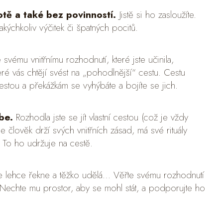
tě a také bez povinností.
Jistě si ho zasloužíte.
akýchkoliv výčitek či špatných pocitů.
 svému vnitřnímu rozhodnutí, které jste učinila,
eré vás chtějí svést na „pohodlnější“ cestu. Cestu
stou a překážkám se vyhýbáte a bojíte se jich.
ebe.
Rozhodla jste se jít vlastní cestou (což je vždy
se člověk drží svých vnitřních zásad, má své rituály
. To ho udržuje na cestě.
e lehce řekne a těžko udělá… Věřte svému rozhodnutí
 Nechte mu prostor, aby se mohl stát, a podporujte ho