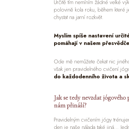
Určitě tím nemíním žádné velké vý
polovině kola roku, během které j
chystat na jarní rozkvět.
Myslím spíše nastavení určité
pomáhají v našem přesvědče
Ode mě nemůžete čekat nic jiného,
však jen pravidelného cvičení jóg
do každodenního života a sku
Jak se tedy nevzdat jógového p
nám přináší?
Pravidelným cvičením jógy trénuje
den je naše nálada také jiná… Jed