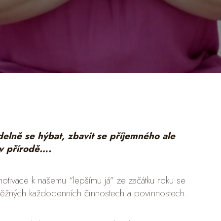
idelně se hýbat, zbavit se příjemného ale
 v přírodě….
otivace k našemu “lepšímu já” ze začátku roku se
v běžných každodenních činnostech a povinnostech.