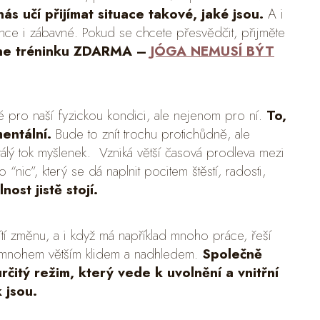
ás učí přijímat situace takové, jaké jsou.
A i
nce i zábavné. Pokud se chcete přesvědčit, přijměte
ine tréninku ZDARMA –
JÓGA NEMUSÍ BÝT
é pro naší fyzickou kondici, ale nejenom pro ní.
To,
entální.
Bude to znít trochu protichůdně, ale
álý tok myšlenek. Vzniká větší časová prodleva mezi
“nic”, který se dá naplnit pocitem štěstí, radosti,
nost jistě stojí.
ítí změnu, a i když má například mnoho práce, řeší
 mnohem větším klidem a nadhledem.
Společně
rčitý režim, který vede k uvolnění a vnitřní
k jsou.