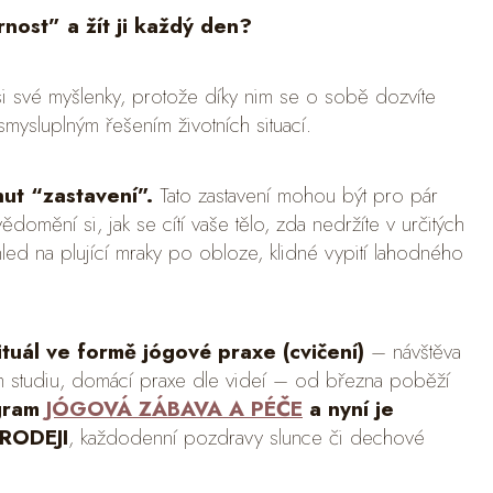
nost” a žít ji každý den?
 si své myšlenky, protože díky nim se o sobě dozvíte
mysluplným řešením životních situací.
ut “zastavení”.
Tato zastavení mohou být pro pár
mění si, jak se cítí vaše tělo, zda nedržíte v určitých
led na plující mraky po obloze, klidné vypití lahodného
ituál ve formě jógové praxe (cvičení)
– návštěva
 studiu, domácí praxe dle videí – od března poběží
ogram
JÓGOVÁ ZÁBAVA A PÉČE
a nyní je
PRODEJI
, každodenní pozdravy slunce či dechové