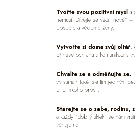
Tvořte svou pozitivní mysl
a p
nemusí. Dívejte se věci “nově” –
dospělé a vědomé ženy.
Vytvořte si doma svůj oltář
,
přinese ochranu a komunikaci s 
Chvalte se a odměňujte se.
vy sama? Také jste tím jediným b
o to nikoho prosit.
Starejte se o sebe, rodinu, s
a každý “dobrý sktek” se nám vrátí
věnujeme.