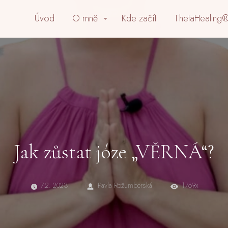
Úvod
O mně
Kde začít
ThetaHealing®
Jak zůstat józe „VĚRNÁ“?
7.2. 2023
Pavla Rožumberská
1769x