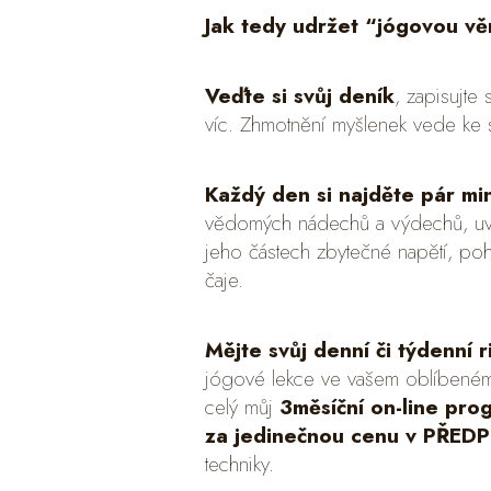
Jak tedy udržet “jógovou věr
Veďte si svůj deník
, zapisujte
víc. Zhmotnění myšlenek vede ke s
Každý den si najděte pár min
vědomých nádechů a výdechů, uvědo
jeho částech zbytečné napětí, poh
čaje.
Mějte svůj denní či týdenní r
jógové lekce ve vašem oblíbeném
celý můj
3měsíční on-line pr
za jedinečnou cenu v PŘED
techniky.