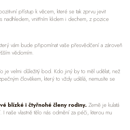
ozitivní přístup k věcem, které se tak zprvu jevit
 s nadhledem, vnitřním klidem i dechem, z pozice
 který vám bude připomínat vaše přesvědčení a zároveň
vyšším vědomím.
To je velmi důležitý bod. Kdo jiný by to měl udělat, než
ezpečným člověkem, který to vždy udělá, nemusíte se
vé blízké i čtyřnohé členy rodiny.
Země je kulatá
. I naše vlastně tělo nás odmění za péči, kterou mu