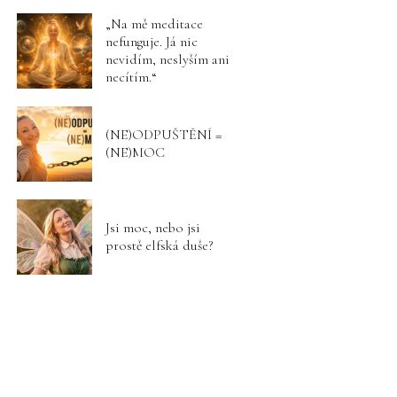
„Na mě meditace
nefunguje. Já nic
nevidím, neslyším ani
necítím.“
(NE)ODPUŠTĚNÍ =
(NE)MOC
Jsi moc, nebo jsi
prostě elfská duše?