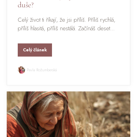
duše?
Celý život ti říkají, že jsi příliš. Příliš rychlá,
příliš hlasitá, příliš nestálá. Začínáš deset...
Celý článek
Pavla Rožumberská