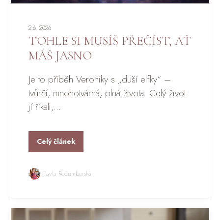
2.6. 2026
TOHLE SI MUSÍŠ PŘEČÍST, AŤ
MÁŠ JASNO
Je to příběh Veroniky s „duší elfky“ –
tvůrčí, mnohotvárná, plná života. Celý život
jí říkali,...
Celý článek
Pavla Rožumberská