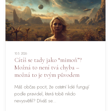
10.5. 2026
Cítíš se tady jako “mimoň”?
Možná to není tvá chyba –
možná to je tvým původem
Máš občas pocit, že ostatní lidé fungují
podle pravidel, která tobě nikdo
nevysvětlil? Díváš se...