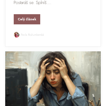
Postaráš se. Splníš....
Celý článek
Pavla Rožumberská