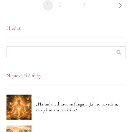
1
2
…
7
Hledat
Nejnovější články
„Na mě meditace nefunguje. Já nic nevidím,
neslyším ani necítím.“