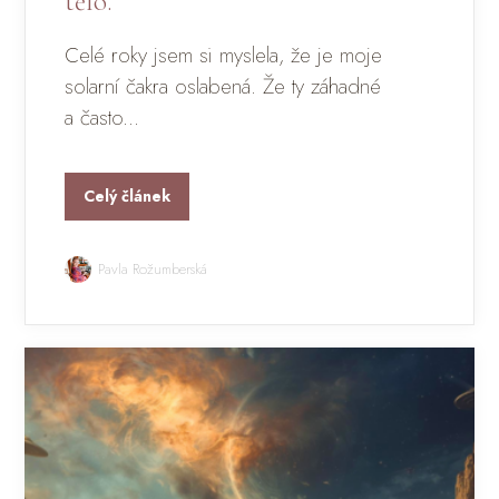
tělo.
Celé roky jsem si myslela, že je moje
solarní čakra oslabená. Že ty záhadné
a často...
Celý článek
Pavla Rožumberská