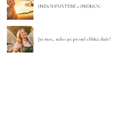
(NE)ODPUŠTĚNÍ = (NE)MOC
Jsi moc, nebo jsi prostě elfská duše?