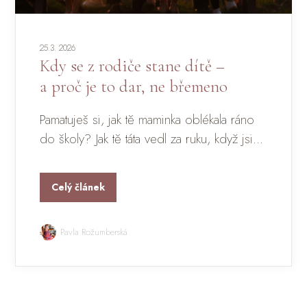
25.3. 2026
Kdy se z rodiče stane dítě –
a proč je to dar, ne břemeno
Pamatuješ si, jak tě maminka oblékala ráno
do školy? Jak tě táta vedl za ruku, když jsi...
Celý článek
Pavla Rožumberská