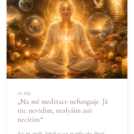
5.8. 2026
„Na mě meditace nefunguje. Já
nic nevidím, neslyším ani
necítím.“
Asi to znáš, když si se pustila do čtení…