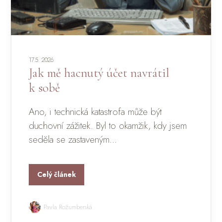
17.5. 2026
Jak mě hacnutý účet navrátil
k sobě
Ano, i technická katastrofa může být
duchovní zážitek. Byl to okamžik, kdy jsem
seděla se zastaveným...
Celý článek
Pavla Rožumberská