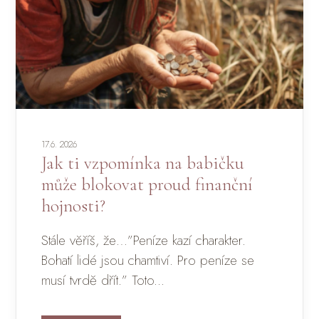
17.6. 2026
Jak ti vzpomínka na babičku
může blokovat proud finanční
hojnosti?
Stále věříš, že…”Peníze kazí charakter.
Bohatí lidé jsou chamtiví. Pro peníze se
musí tvrdě dřít.” Toto...