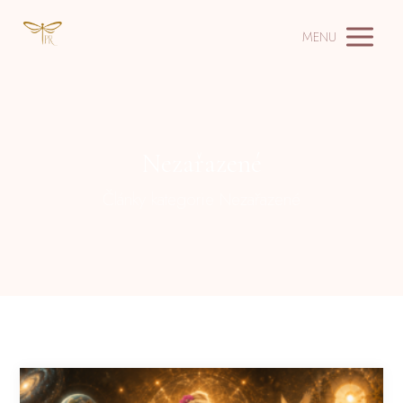
MENU
Nezařazené
Články kategorie Nezařazené