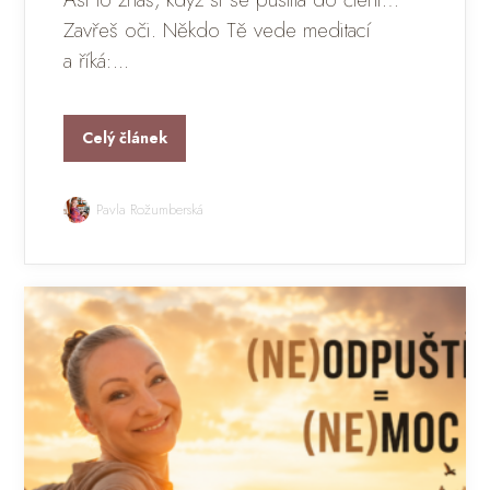
Zavřeš oči. Někdo Tě vede meditací
a říká:...
Celý článek
Pavla Rožumberská