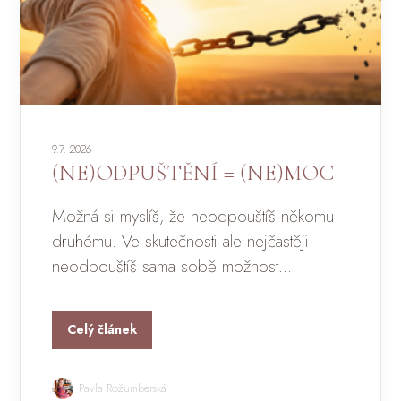
9.7. 2026
(NE)ODPUŠTĚNÍ = (NE)MOC
Možná si myslíš, že neodpouštíš někomu
druhému. Ve skutečnosti ale nejčastěji
neodpouštíš sama sobě možnost...
Celý článek
Pavla Rožumberská