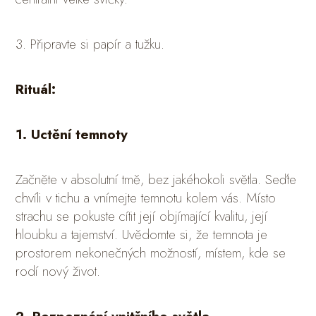
3. Připravte si papír a tužku.
Rituál:
1. Uctění temnoty
Začněte v absolutní tmě, bez jakéhokoli světla. Seďte
chvíli v tichu a vnímejte temnotu kolem vás. Místo
strachu se pokuste cítit její objímající kvalitu, její
hloubku a tajemství. Uvědomte si, že temnota je
prostorem nekonečných možností, místem, kde se
rodí nový život.