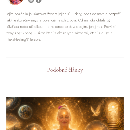
Jejím posláním je ukazovat ženám jejich sílu, dary, pocit domova a bezpečí,
jaký je skutečný smysl a potenciál jejich života. Od malička chtěla být
lékařkou nebo učitelkou – a nakonec se stala obojím, jen jinak. Provází
ženy zpět k sobě – skrze čtení z akášických záznamů, čtení z duše, a
ThetaHealing® terapie.
Podobné články