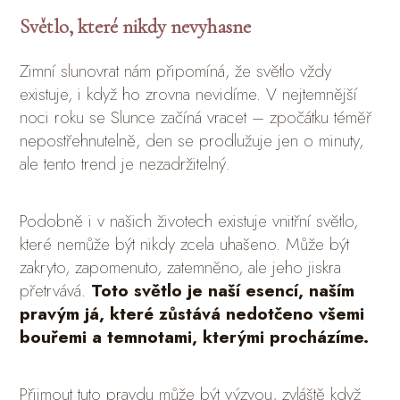
Světlo, které nikdy nevyhasne
Zimní slunovrat nám připomíná, že světlo vždy
existuje, i když ho zrovna nevidíme. V nejtemnější
noci roku se Slunce začíná vracet – zpočátku téměř
nepostřehnutelně, den se prodlužuje jen o minuty,
ale tento trend je nezadržitelný.
Podobně i v našich životech existuje vnitřní světlo,
které nemůže být nikdy zcela uhašeno. Může být
zakryto, zapomenuto, zatemněno, ale jeho jiskra
přetrvává.
Toto světlo je naší esencí, naším
pravým já, které zůstává nedotčeno všemi
bouřemi a temnotami, kterými procházíme.
Přijmout tuto pravdu může být výzvou, zvláště když