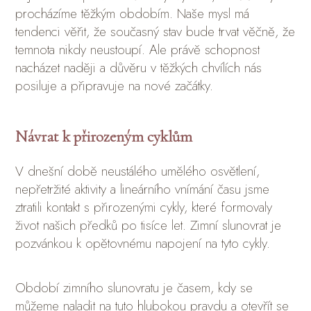
procházíme těžkým obdobím. Naše mysl má
tendenci věřit, že současný stav bude trvat věčně, že
temnota nikdy neustoupí. Ale právě schopnost
nacházet naději a důvěru v těžkých chvílích nás
posiluje a připravuje na nové začátky.
Návrat k přirozeným cyklům
V dnešní době neustálého umělého osvětlení,
nepřetržité aktivity a lineárního vnímání času jsme
ztratili kontakt s přirozenými cykly, které formovaly
život našich předků po tisíce let. Zimní slunovrat je
pozvánkou k opětovnému napojení na tyto cykly.
Období zimního slunovratu je časem, kdy se
můžeme naladit na tuto hlubokou pravdu a otevřít se