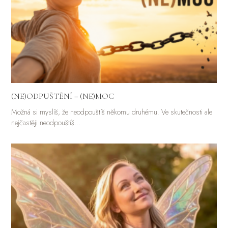
(NE)ODPUŠTĚNÍ = (NE)MOC
Možná si myslíš, že neodpouštíš někomu druhému. Ve skutečnosti ale
nejčastěji neodpouštíš…