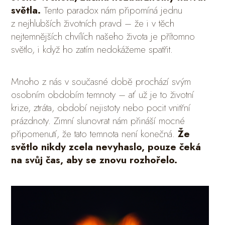
světla.
Tento paradox nám připomíná jednu
z nejhlubších životních pravd – že i v těch
nejtemnějších chvílích našeho života je přítomno
světlo, i když ho zatím nedokážeme spatřit.
Mnoho z nás v současné době prochází svým
osobním obdobím temnoty – ať už je to životní
krize, ztráta, období nejistoty nebo pocit vnitřní
prázdnoty. Zimní slunovrat nám přináší mocné
připomenutí, že tato temnota není konečná.
Že
světlo nikdy zcela nevyhaslo, pouze čeká
na svůj čas, aby se znovu rozhořelo.