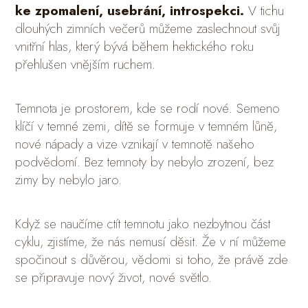
ke zpomalení, usebrání, introspekci.
V tichu
dlouhých zimních večerů můžeme zaslechnout svůj
vnitřní hlas, který bývá během hektického roku
přehlušen vnějším ruchem.
Temnota je prostorem, kde se rodí nové. Semeno
klíčí v temné zemi, dítě se formuje v temném lůně,
nové nápady a vize vznikají v temnotě našeho
podvědomí. Bez temnoty by nebylo zrození, bez
zimy by nebylo jaro.
Když se naučíme ctít temnotu jako nezbytnou část
cyklu, zjistíme, že nás nemusí děsit. Že v ní můžeme
spočinout s důvěrou, vědomi si toho, že právě zde
se připravuje nový život, nové světlo.