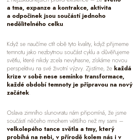
a tma, expanze a kontrakce, aktivita
a odpočinek jsou součástí jednoho
nedělitelného celku
.
Když se naučíme ctít obě tyto kvality, když přijmeme
temnotu jako nezbytnou součást cyklu a důvěřujeme
světlu, které nikdy zcela nevyhasne, získáme novou
perspektivu na své životní výzvy. Zjistíme, že
každá
krize v sobě nese semínko transformace,
každé období temnoty je přípravou na nový
začátek
.
Oslava zimního slunovratu nám připomíná, že jsme
součástí něčeho mnohem většího než my sami –
velkolepého tance světla a tmy, který
probíhá na nebi, v přírodě kolem nás i v