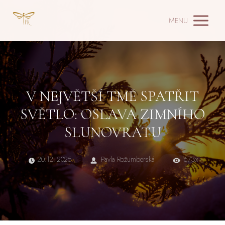
MENU
V NEJVĚTŠÍ TMĚ SPATŘIT
SVĚTLO: OSLAVA ZIMNÍHO
SLUNOVRATU
20.12. 2025
Pavla Rožumberská
673x