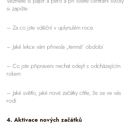
Vezměte si papír a pero a při světle centrální svíčky
si zapište:
– Za co jste vděční v uplynulém roce
– Jaké lekce vám přinesla „temná“ období
– Co jste připraveni nechat odejít s odcházejícím
rokem
– Jaké světlo, jaké nové začátky cítíte, že se ve vás
rodí
4. Aktivace nových začátků