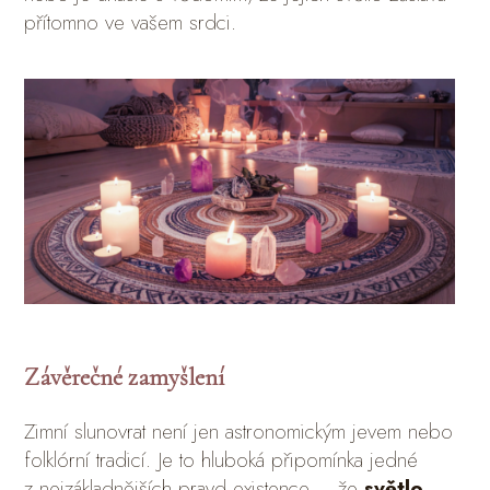
přítomno ve vašem srdci.
Závěrečné zamyšlení
Zimní slunovrat není jen astronomickým jevem nebo
folklórní tradicí. Je to hluboká připomínka jedné
z nejzákladnějších pravd existence – že
světlo