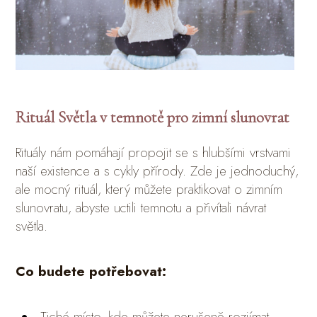
Rituál Světla v temnotě pro zimní slunovrat
Rituály nám pomáhají propojit se s hlubšími vrstvami
naší existence a s cykly přírody. Zde je jednoduchý,
ale mocný rituál, který můžete praktikovat o zimním
slunovratu, abyste uctili temnotu a přivítali návrat
světla.
Co budete potřebovat:
Tiché místo, kde můžete nerušeně rozjímat