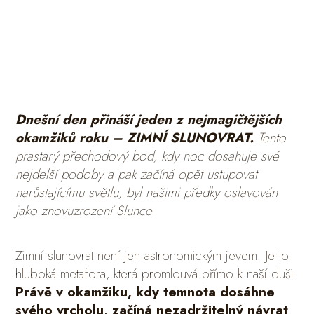
Dnešní den přináší jeden z nejmagičtějších
okamžiků roku – ZIMNÍ SLUNOVRAT.
Tento
prastarý přechodový bod, kdy noc dosahuje své
nejdelší podoby a pak začíná opět ustupovat
narůstajícímu světlu, byl našimi předky oslavován
jako znovuzrození Slunce.
Zimní slunovrat není jen astronomickým jevem. Je to
hluboká metafora, která promlouvá přímo k naší duši.
Právě v okamžiku, kdy temnota dosáhne
svého vrcholu, začíná nezadržitelný návrat