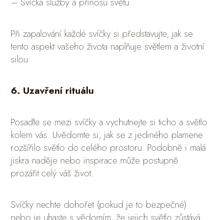
– Svíčka služby a přínosu světu
Při zapalování každé svíčky si představujte, jak se
tento aspekt vašeho života naplňuje světlem a životní
silou.
6. Uzavření rituálu
Posaďte se mezi svíčky a vychutnejte si ticho a světlo
kolem vás. Uvědomte si, jak se z jediného plamene
rozšířilo světlo do celého prostoru. Podobně i malá
jiskra naděje nebo inspirace může postupně
prozářit celý váš život.
Svíčky nechte dohořet (pokud je to bezpečné)
nebo je uhaste s vědomím, že jejich světlo zůstává