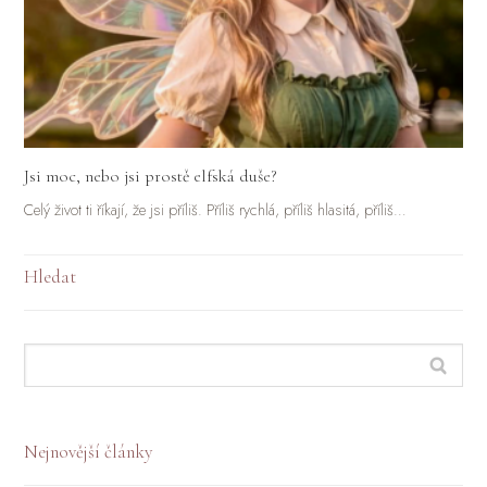
Jsi moc, nebo jsi prostě elfská duše?
Celý život ti říkají, že jsi příliš. Příliš rychlá, příliš hlasitá, příliš…
Hledat
Nejnovější články