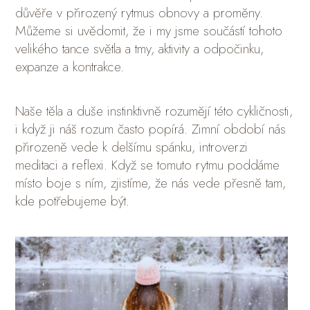
důvěře v přirozený rytmus obnovy a proměny.
Můžeme si uvědomit, že i my jsme součástí tohoto
velikého tance světla a tmy, aktivity a odpočinku,
expanze a kontrakce.
Naše těla a duše instinktivně rozumějí této cykličnosti,
i když ji náš rozum často popírá. Zimní období nás
přirozeně vede k delšímu spánku, introverzi
meditaci a reflexi. Když se tomuto rytmu poddáme
místo boje s ním, zjistíme, že nás vede přesně tam,
kde potřebujeme být.