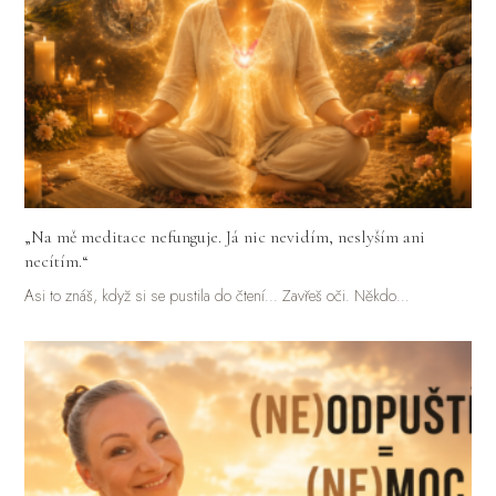
„Na mě meditace nefunguje. Já nic nevidím, neslyším ani
necítím.“
Asi to znáš, když si se pustila do čtení... Zavřeš oči. Někdo…