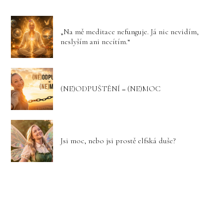
„Na mě meditace nefunguje. Já nic nevidím,
neslyším ani necítím.“
(NE)ODPUŠTĚNÍ = (NE)MOC
Jsi moc, nebo jsi prostě elfská duše?