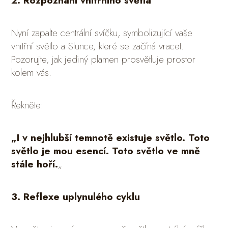
2. Rozpoznání vnitřního světla
Nyní zapalte centrální svíčku, symbolizující vaše
vnitřní světlo a Slunce, které se začíná vracet.
Pozorujte, jak jediný plamen prosvětluje prostor
kolem vás.
Řekněte:
„I v nejhlubší temnotě existuje světlo. Toto
světlo je mou esencí. Toto světlo ve mně
stále hoří.
„
3. Reflexe uplynulého cyklu