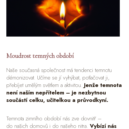
Moudrost temných období
Naše současná společnost má tendenci temnotu
démonizovat. Učíme se jí vyhýbat, potlačovat ji,
přebíjet umělým světlem a aktivitou.
Jenže temnota
není naším nepřítelem – je nezbytnou
součástí celku, učitelkou a průvodkyní.
Temnota zimního období nás zve dovnitř –
do našich domovů i do našeho nitra.
Vybízí nás