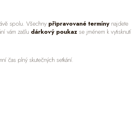
rávě spolu. Všechny
připravované termíny
najdete
ání vám zašlu
dárkový poukaz
se jménem k vytisknutí
ní čas plný skutečných setkání.