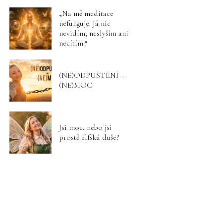
„Na mě meditace
nefunguje. Já nic
nevidím, neslyším ani
necítím.“
(NE)ODPUŠTĚNÍ =
(NE)MOC
Jsi moc, nebo jsi
prostě elfská duše?