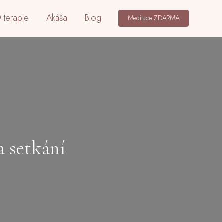
 terapie
Akáša
Blog
Meditace ZDARMA
a setkání