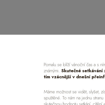
Pomalu se blíží vánoční čas a s ní
známými.
Skutečné setkávání z
tím vzácnější v dnešní přei
Máme možnost se vidět, slyšet, zí
spuštěné. To nám na jednu stranu 
skutečnou hodnotu setkání, cítění