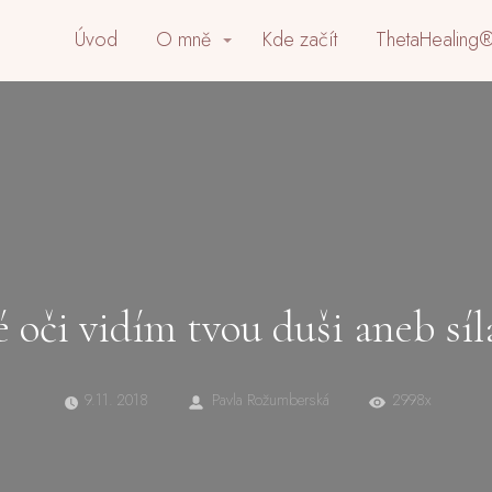
Úvod
O mně
Kde začít
ThetaHealing®
é oči vidím tvou duši aneb síl
9.11. 2018
Pavla Rožumberská
2998x