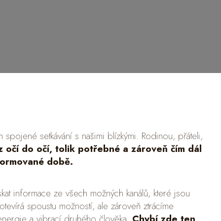
m spojené setkávání s našimi blízkými. Rodinou, přáteli,
 očí do očí, tolik potřebné a zároveň čím dál
nformované době.
skat informace ze všech možných kanálů, které jsou
otevírá spoustu možností, ale zároveň ztrácíme
 energie a vibrací druhého člověka.
Chybí zde ten