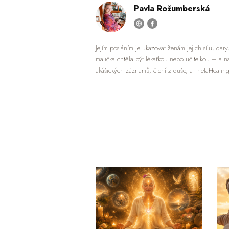
Pavla Rožumberská
Jejím posláním je ukazovat ženám jejich sílu, dary
malička chtěla být lékařkou nebo učitelkou – a na
akášických záznamů, čtení z duše, a ThetaHealing