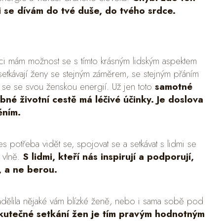
i se dívám do tvé duše, do tvého srdce.
áci mám možnost se s tímto krásným lidským aspektem
etkávají ženy se stejným záměrem, se stejným přáním
it se se svou ženskou energií. Už jen toto
samotné
né životní cestě má léčivé účinky. Je doslova
ěním.
 potřeba vidět se, spojovat se a setkávat s lidmi se
 vlně.
S lidmi, kteří nás inspirují a podporují,
, a ne berou.
nadělila nějaké vám blízké ženě, nebo i sama sobě pod
kutečné setkání žen je tím pravým hodnotným