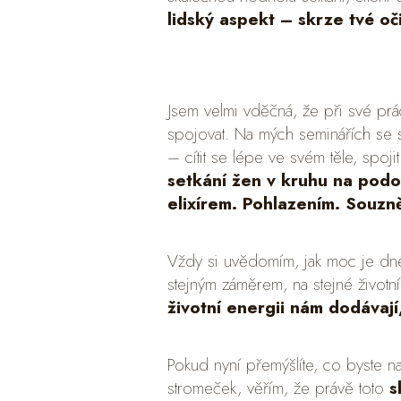
lidský aspekt – skrze tvé oč
Jsem velmi vděčná, že při své pr
spojovat. Na mých seminářích se s
– cítit se lépe ve svém těle, spoj
setkání žen v kruhu na podob
elixírem. Pohlazením. Souzn
Vždy si uvědomím, jak moc je dnes
stejným záměrem, na stejné životní
životní energii nám dodávají
Pokud nyní přemýšlíte, co byste 
stromeček, věřím, že právě toto
s