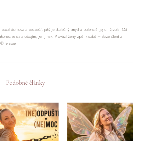
, pocit domova a bezpečí, jaký je skutečný smysl a potenciál jejich života. Od
konec se stala obojím, jen jinak. Provází ženy zpět k sobě – skrze čtení z
® terapie.
Podobné články