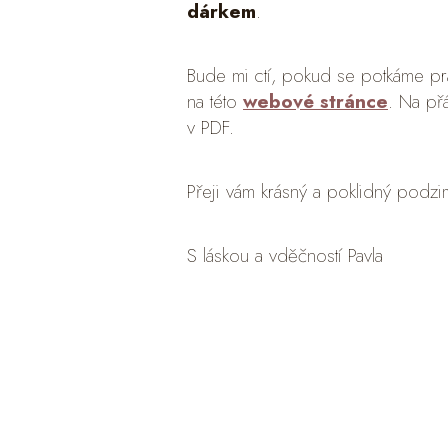
dárkem
.
Bude mi ctí, pokud se potkáme p
na této
webové stránce
. Na př
v PDF.
Přeji vám krásný a poklidný podzim
S láskou a vděčností Pavla