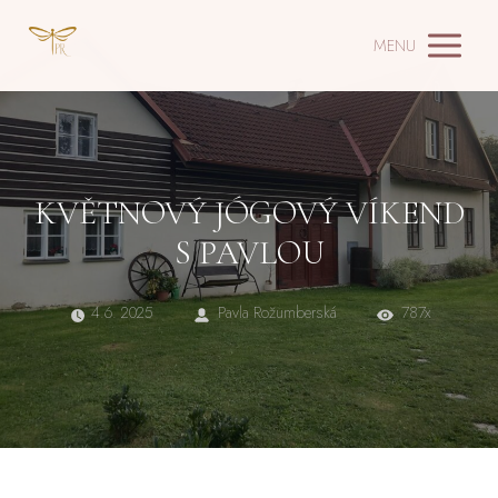
MENU
KVĚTNOVÝ JÓGOVÝ VÍKEND
S PAVLOU
4.6. 2025
Pavla Rožumberská
787x