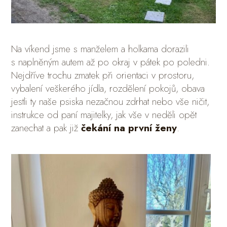
Na víkend jsme s manželem a holkama dorazili
s naplněným autem až po okraj v pátek po poledni.
Nejdříve trochu zmatek při orientaci v prostoru,
vybalení veškerého jídla, rozdělení pokojů, obava
jestli ty naše psiska nezačnou zdrhat nebo vše ničit,
instrukce od paní majitelky, jak vše v neděli opět
zanechat a pak již
čekání na první ženy
.