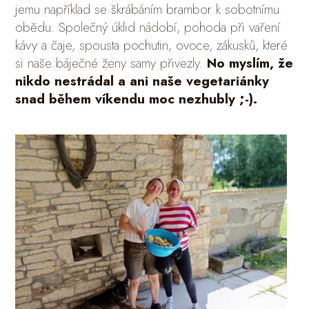
jemu například se škrábáním brambor k sobotnímu
obědu. Společný úklid nádobí, pohoda při vaření
kávy a čaje, spousta pochutin, ovoce, zákusků, které
si naše báječné ženy samy přivezly.
No myslím, že
nikdo nestrádal a ani naše vegetariánky
snad během víkendu moc nezhubly ;-).