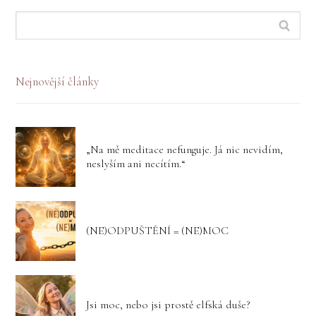
Nejnovější články
„Na mě meditace nefunguje. Já nic nevidím,
neslyším ani necítím.“
(NE)ODPUŠTĚNÍ = (NE)MOC
Jsi moc, nebo jsi prostě elfská duše?