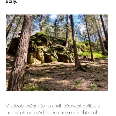
užily.
V sobotu večer nás na chvíli překvapil déšť, ale
jakoby příroda věděla, že chceme udělat rituál