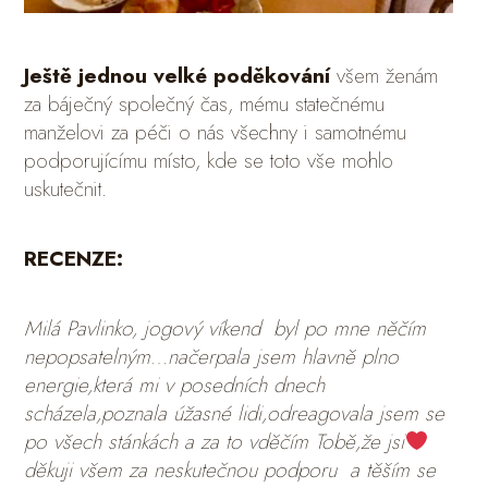
Ještě jednou velké poděkování
všem ženám
za báječný společný čas, mému statečnému
manželovi za péči o nás všechny i samotnému
podporujícímu místo, kde se toto vše mohlo
uskutečnit.
RECENZE:
Milá Pavlinko, jogový víkend byl po mne něčím
nepopsatelným…načerpala jsem hlavně plno
energie,která mi v posedních dnech
scházela,poznala úžasné lidi,odreagovala jsem se
po všech stánkách a za to vděčím Tobě,že jsi
děkuji všem za neskutečnou podporu a těším se