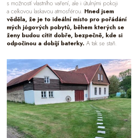
s možností vlastního vaření, ale i útulnými pokoji
a celkovou laskavou atmosférou.
Hned jsem
věděla, že je to ideální místo pro pořádání
mých jógových pobytů, během kterých se
ženy budou cítit dobře, bezpečně, kde si
odpočinou a dobíjí baterky.
A tak se staň.