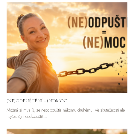
(NE)ODPUŠTĚNÍ = (NE)MOC
Možná si myslíš, že neodpouštíš někomu druhému. Ve skutečnosti ale
nejčastěji neodpouštíš…