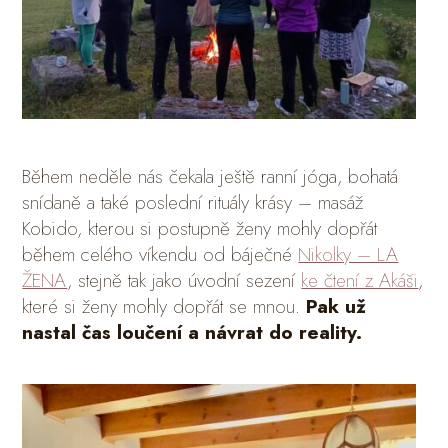
Během neděle nás čekala ještě ranní jóga, bohatá
snídaně a také poslední rituály krásy – masáž
Kobido, kterou si postupně ženy mohly dopřát
během celého víkendu od báječné
Nikolky – LA
ŽENA
, stejně tak jako úvodní sezení
ke čtení z Akáši
,
které si ženy mohly dopřát se mnou.
Pak už
nastal čas loučení a návrat do reality.