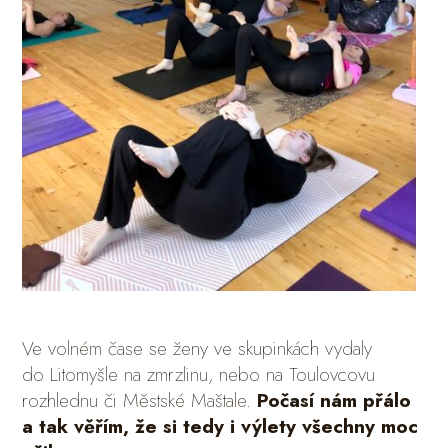
Ve volném čase se ženy ve skupinkách vydaly
do Litomyšle na zmrzlinu, nebo na Toulovcovu
rozhlednu či Městské Maštale.
Počasí nám přálo
a tak věřím, že si tedy i výlety všechny moc