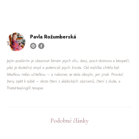
Pavla Rožumberská
Jejím posláním je ukazovat ženám jejich sílu, dary, pocit domova a bezpečí,
jaký je skutečný smysl a potenciál jejich života. Od malička chtěla být
lékařkou nebo učitelkou – a nakonec se stala obojím, jen jinak. Provází
ženy zpět k sobě – skrze čtení z akášických záznamů, čtení z duše, a
ThetaHealing® terapie.
Podobné články