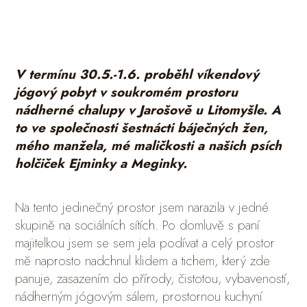
V termínu 30.5.-1.6. proběhl víkendový
jógový pobyt v soukromém prostoru
nádherné chalupy v Jarošově u Litomyšle.
A
to ve společnosti šestnác
ti báječných žen,
mého manžela, mé maličkosti a našich psích
holčiček Ejminky a Meginky.
Na tento jedinečný prostor jsem narazila v jedné
skupině na sociálních sítích. Po domluvě s paní
majitelkou jsem se sem jela podívat a celý prostor
mě naprosto nadchnul klidem a tichem, který zde
panuje, zasazením do přírody, čistotou, vybaveností,
nádherným jógovým sálem, prostornou kuchyní