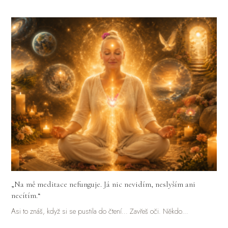
„Na mě meditace nefunguje. Já nic nevidím, neslyším ani
necítím.“
Asi to znáš, když si se pustila do čtení... Zavřeš oči. Někdo…