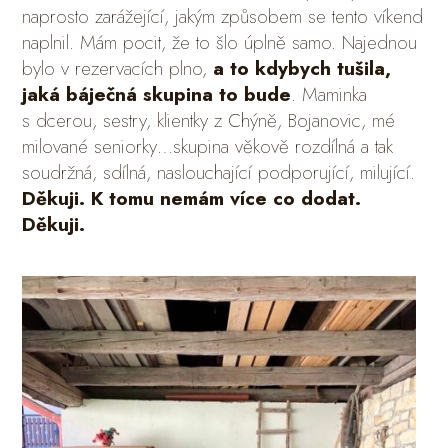
naprosto zarážející, jakým způsobem se tento víkend
naplnil. Mám pocit, že to šlo úplně samo. Najednou
bylo v rezervacích plno,
a to kdybych tušila,
jaká báječná skupina to bude
. Maminka
s dcerou, sestry, klientky z Chýně, Bojanovic, mé
milované seniorky…skupina věkově rozdílná a tak
soudržná, sdílná, naslouchající podporující, milující.
Děkuji. K tomu nemám více co dodat.
Děkuji.