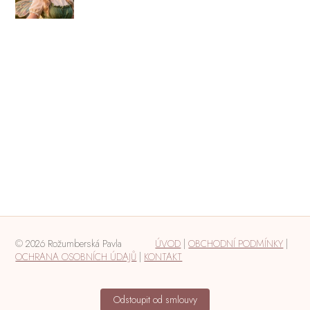
© 2026 Rožumberská Pavla
ÚVOD
|
OBCHODNÍ PODMÍNKY
|
OCHRANA OSOBNÍCH ÚDAJŮ
|
KONTAKT
Odstoupit od smlouvy