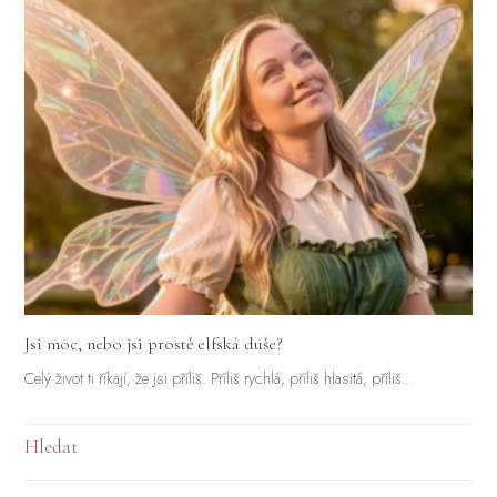
Jsi moc, nebo jsi prostě elfská duše?
Celý život ti říkají, že jsi příliš. Příliš rychlá, příliš hlasitá, příliš…
Hledat