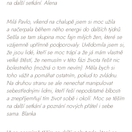
na další setkání. Alena
Milá Pavlo, víkend na chalupě jsem si moc užila
a načerpala během něho energii do dalších týdnů.
Sešla se tam skupina moc fajn milých žen, které se
vzájemně upřímně podporovaly. Uvědomila jsem si,
že jsou lidé, kteří se moc trápí a že já mám vlastně
velké štěstí, že nemusím v této fázi života řešit nic
bolestného (možná o tom nevím). Měla bych si
toho vážit a pomáhat ostatním, pokud to zvládnu.
Na druhou stranu se ale nenechat manipulovat
sebestřednými lidmi, kteří řeší nepodstatné blbosti
a znepříjemňují tím život sobě i okolí. Moc se těším
na další setkání a poznání nových přátel i sebe
sama. Blanka