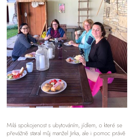
Milá spokojenost s ubytováním, jídlem, o které se
převážně staral můj manžel Jirka, ale i pomoc právě