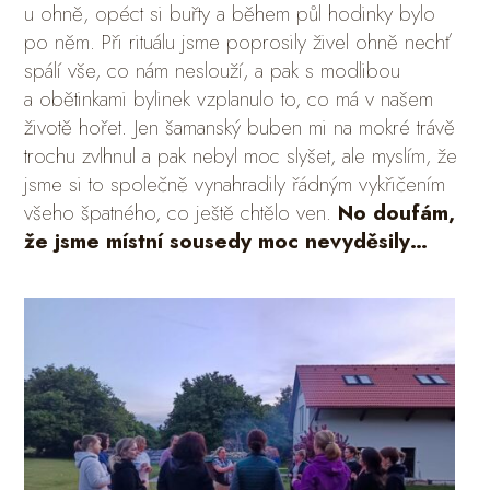
u ohně, opéct si buřty a během půl hodinky bylo
po něm. Při rituálu jsme poprosily živel ohně nechť
spálí vše, co nám neslouží, a pak s modlibou
a obětinkami bylinek vzplanulo to, co má v našem
životě hořet. Jen šamanský buben mi na mokré trávě
trochu zvlhnul a pak nebyl moc slyšet, ale myslím, že
jsme si to společně vynahradily řádným vykřičením
všeho špatného, co ještě chtělo ven.
No doufám,
že jsme místní sousedy moc nevyděsily…