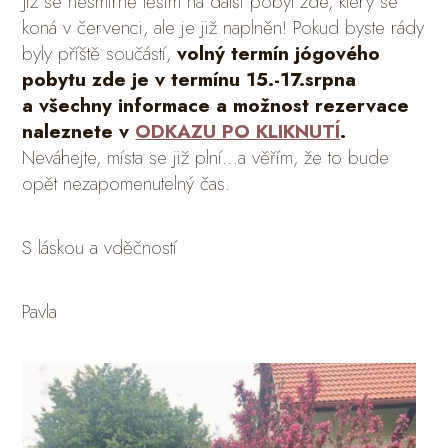
Již se nesmírně těším na další pobyt zde, který se
koná v červenci, ale je již naplněn! Pokud byste rády
byly příště součástí,
volný termín jógového
pobytu zde je v termínu 15.-17.srpna
a všechny informace a možnost rezervace
naleznete v
ODKAZU PO KLIKNUTÍ
.
Neváhejte, místa se již plní…a věřím, že to bude
opět nezapomenutelný čas.
S láskou a vděčností
Pavla