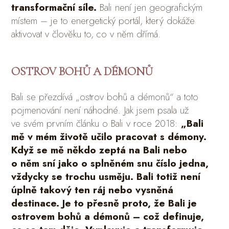
transformační síle.
Bali není jen geografickým
místem – je to energetický portál, který dokáže
aktivovat v člověku to, co v něm dřímá.
OSTROV BOHŮ A DÉMONŮ
Bali se přezdívá „ostrov bohů a démonů“ a toto
pojmenování není náhodné. Jak jsem psala už
ve svém prvním článku o Bali v roce 2018:
„Bali
mě v mém životě učilo pracovat s démony.
Když se mě někdo zeptá na Bali nebo
o něm sní jako o splněném snu číslo jedna,
vždycky se trochu usměju. Bali totiž není
úplně takový ten ráj nebo vysněná
destinace. Je to přesně proto, že Bali je
ostrovem bohů a démonů – což definuje,