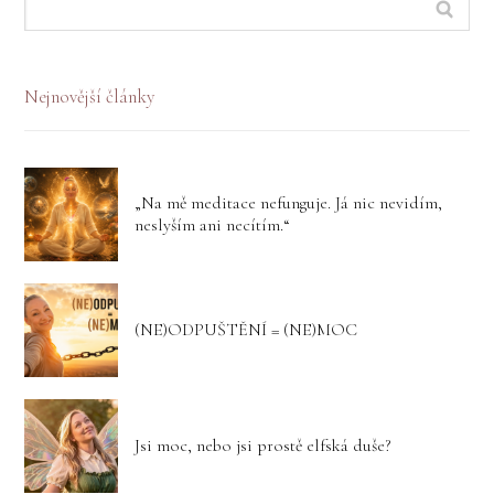
Nejnovější články
„Na mě meditace nefunguje. Já nic nevidím,
neslyším ani necítím.“
(NE)ODPUŠTĚNÍ = (NE)MOC
Jsi moc, nebo jsi prostě elfská duše?