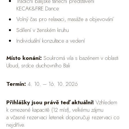
Tradiční balijské taneční představení
KECAK&FIRE Dance
Volný čas pro relaxaci, masáže a objevování
Sdílení v ženském kruhu
Individuální konzultace a vedení
Místo konání:
Soukromá vila s bazénem v oblasti
Ubud, srdce duchovního Bali
Termín:
4. 10. – 16. 10. 2026
Přihlášky jsou právě teď aktuální!
Vzhledem
k omezené kapacitě (12 míst), velkému zájmu
a včasné rezervaci letenek doporučuji rezervaci co
nejdříve.