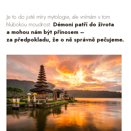
Je to do jisté míry mytologie, ale vnímám v tom
hlubokou moudrost:
Démoni patří do života
a mohou nám být přínosem –
za předpokladu, že o ně správně pečujeme.