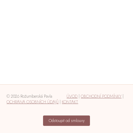
© 2026 Rožumberská Pavla
ÚVOD
|
OBCHODNÍ PODMÍNKY
|
OCHRANA OSOBNÍCH ÚDAJŮ
|
KONTAKT
Odstoupit od smlouvy