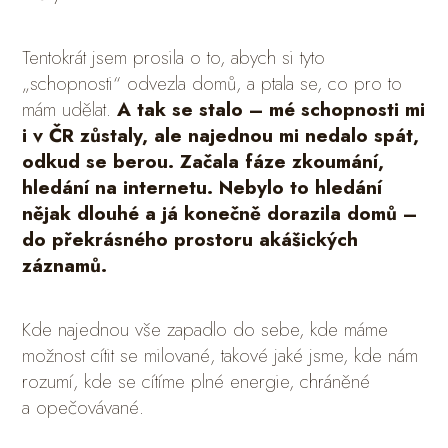
Tentokrát jsem prosila o to, abych si tyto
„schopnosti“ odvezla domů, a ptala se, co pro to
mám udělat.
A tak se stalo – mé schopnosti mi
i v ČR zůstaly, ale najednou mi nedalo spát,
odkud se berou. Začala fáze zkoumání,
hledání na internetu. Nebylo to hledání
nějak dlouhé a já konečně dorazila domů –
do překrásného prostoru akášických
záznamů.
Kde najednou vše zapadlo do sebe, kde máme
možnost cítit se milované, takové jaké jsme, kde nám
rozumí, kde se cítíme plné energie, chráněné
a opečovávané.