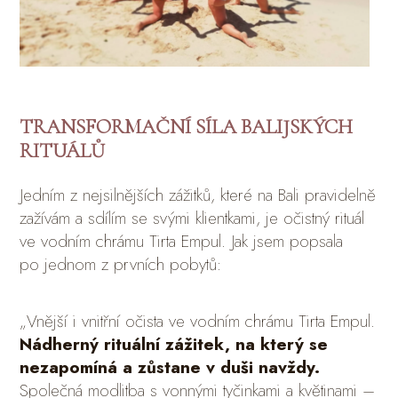
TRANSFORMAČNÍ SÍLA BALIJSKÝCH
RITUÁLŮ
Jedním z nejsilnějších zážitků, které na Bali pravidelně
zažívám a sdílím se svými klientkami, je očistný rituál
ve vodním chrámu Tirta Empul. Jak jsem popsala
po jednom z prvních pobytů:
„Vnější i vnitřní očista ve vodním chrámu Tirta Empul.
Nádherný rituální zážitek, na který se
nezapomíná a zůstane v duši navždy.
Společná modlitba s vonnými tyčinkami a květinami –