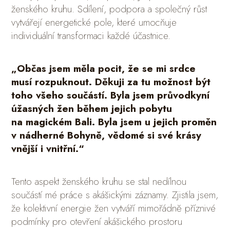
ženského kruhu. Sdílení, podpora a společný růst
vytvářejí energetické pole, které umocňuje
individuální transformaci každé účastnice.
„Občas jsem měla pocit, že se mi srdce
musí rozpuknout. Děkuji za tu možnost být
toho všeho součástí. Byla jsem průvodkyní
úžasných žen během jejich pobytu
na magickém Bali. Byla jsem u jejich proměn
v nádherné Bohyně, vědomé si své krásy
vnější i vnitřní.“
Tento aspekt ženského kruhu se stal nedílnou
součástí mé práce s akášickými záznamy. Zjistila jsem,
že kolektivní energie žen vytváří mimořádně příznivé
podmínky pro otevření akášického prostoru