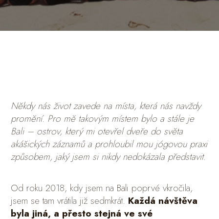
Někdy nás život zavede na místa, která nás navždy
promění. Pro mě takovým místem bylo a stále je
Bali – ostrov, který mi otevřel dveře do světa
akášických záznamů a prohloubil mou jógovou praxi
způsobem, jaký jsem si nikdy nedokázala představit.
Od roku 2018, kdy jsem na Bali poprvé vkročila,
jsem se tam vrátila již sedmkrát.
Každá návštěva
byla jiná, a přesto stejná ve své