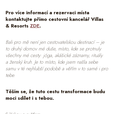
Pro více informací a rezervaci místa
kontaktujte přímo cestovní kancelář Villas
& Resorts
ZDE
.
Bali pro mě není jen cestovatelskou destinací – je
to druhý domov mé duše, místo, kde se protnuly
všechny mé cesty: jóga, akášické záznamy, rituály
a ženský kruh. Je to místo, kde jsem našla sebe
samu v té nejhlubší podobě a věřím v to samé i pro
tebe.
Těším se, že tuto cestu transformace budu
moci sdílet i s tebou.