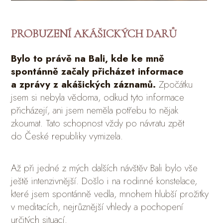
PROBUZENÍ AKÁŠICKÝCH DARŮ
Bylo to právě na Bali, kde ke mně
spontánně začaly přicházet informace
a zprávy z akášických záznamů.
Zpočátku
jsem si nebyla vědoma, odkud tyto informace
přicházejí, ani jsem neměla potřebu to nějak
zkoumat. Tato schopnost vždy po návratu zpět
do České republiky vymizela.
Až při jedné z mých dalších návštěv Bali bylo vše
ještě intenzivnější. Došlo i na rodinné konstelace,
které jsem spontánně vedla, mnohem hlubší prožitky
v meditacích, nejrůznější vhledy a pochopení
určitých situací.