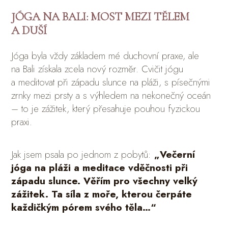
JÓGA NA BALI: MOST MEZI TĚLEM
A DUŠÍ
Jóga byla vždy základem mé duchovní praxe, ale
na Bali získala zcela nový rozměr. Cvičit jógu
a meditovat při západu slunce na pláži, s písečnými
zrnky mezi prsty a s výhledem na nekonečný oceán
– to je zážitek, který přesahuje pouhou fyzickou
praxi.
Jak jsem psala po jednom z pobytů:
„Večerní
jóga na pláži a meditace vděčnosti při
západu slunce. Věřím pro všechny velký
zážitek. Ta síla z moře, kterou čerpáte
každičkým pórem svého těla…“