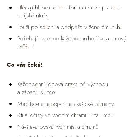
Hledají hlubokou transformaci skrze prastaré
balijské rituály
Touží po sdílení a podpoře v ženském kruhu
Potřebují reset od každodenního života a nový
začátek
Co vás čeká:
Každodenní jógová praxe při východu
a západu slunce
Meditace a napojení na akášické záznamy
Rituál očisty ve vodním chrámu Tirta Empul
Návštěva posvátných míst a chrámů