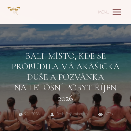
MENU
BALI: MÍSTO, KDE SE
PROBUDILA MÁ AKÁŠICKÁ
DUŠE A POZVÁNKA
NA LETOŠNÍ POBYT ŘÍJEN
2026
9.1. 2026
Pavla Rožumberská
673x