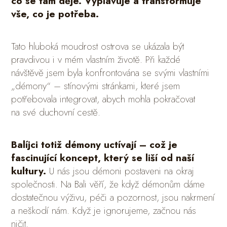
co se tam děje. Vyplavuje a transformuje
vše, co je potřeba.
Tato hluboká moudrost ostrova se ukázala být
pravdivou i v mém vlastním životě. Při každé
návštěvě jsem byla konfrontována se svými vlastními
„démony“ – stínovými stránkami, které jsem
potřebovala integrovat, abych mohla pokračovat
na své duchovní cestě.
Balíjci totiž démony uctívají – což je
fascinující koncept, který se liší od naší
kultury.
U nás jsou démoni postaveni na okraj
společnosti. Na Bali věří, že když démonům dáme
dostatečnou výživu, péči a pozornost, jsou nakrmení
a neškodí nám. Když je ignorujeme, začnou nás
ničit.