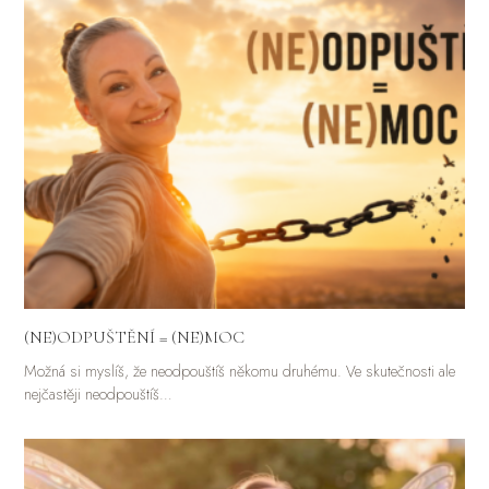
(NE)ODPUŠTĚNÍ = (NE)MOC
Možná si myslíš, že neodpouštíš někomu druhému. Ve skutečnosti ale
nejčastěji neodpouštíš…