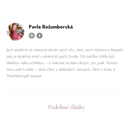
Pavla Rožumberská
Jejím posláním je ukazovat ženám jejich sílu, dary, pocit domova a bezpečí,
jaký je skutečný smysl a potenciál jejich života. Od malička chtěla být
lékařkou nebo učitelkou – a nakonec se stala obojím, jen jinak. Provází
ženy zpět k sobě – skrze čtení z akášických záznamů, čtení z duše, a
ThetaHealing® terapie.
Podobné články