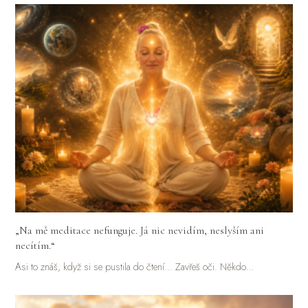
„Na mě meditace nefunguje. Já nic nevidím, neslyším ani
necítím.“
Asi to znáš, když si se pustila do čtení... Zavřeš oči. Někdo…