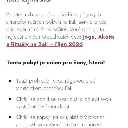
BALI ŘÍJEN 2026
Po letech zkušeností s pořádáním jógových
a transformačních pobytů na Bali jsem pro vás
připravila mimořádný zážitek, který spojuje to
nejlepší z mých předchozích cest:
Jóga, Akáša
a Rituály na Bali – říjen 2026
.
Tento pobyt je určen pro ženy, které:
Touží prohloubit svou jógovou praxi
v magickém prostředí Bali
Chtějí se spojit se svou duší a objevit svou
vlastní intuitivní moudrost
Chtějí se napojit na svůj akášický prostor
a objevit svou vlastní intuitivní moudrost