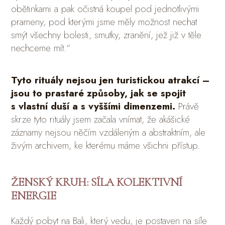
obětinkami a pak očistná koupel pod jednotlivými
prameny, pod kterými jsme měly možnost nechat
smýt všechny bolesti, smutky, zranění, jež již v těle
nechceme mít.“
Tyto rituály nejsou jen turistickou atrakcí –
jsou to prastaré způsoby, jak se spojit
s vlastní duší a s vyššími dimenzemi.
Právě
skrze tyto rituály jsem začala vnímat, že akášické
záznamy nejsou něčím vzdáleným a abstraktním, ale
živým archivem, ke kterému máme všichni přístup.
ŽENSKÝ KRUH: SÍLA KOLEKTIVNÍ
ENERGIE
Každý pobyt na Bali, který vedu, je postaven na síle