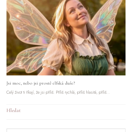
Jsi moc, nebo jsi prostě elfská duše?
Celý život ti říkají, že jsi příliš. Příliš rychlá, příliš hlasitá, příliš…
Hledat