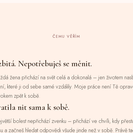
ČEMU VĚŘÍM
zbitá. Nepotřebuješ se měnit.
ždá žena přichází na svět celá a dokonalá – jen životem nasbí
í, které ji od sebe samé vzdálily. Moje práce není Tě opravo
rokem zpět k sobě.
ratila nit sama k sobě.
jvětší bolest nepřichází zvenku – přichází ve chvíli, kdy přest
asu a začneš hledat odpovědi všude jinde než v sobě. Právě ta