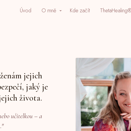
Úvod
O mně
Kde začít
ThetaHealing®
ženám jejich
ezpečí, jaký je
ejich života.
nebo učitelkou – a
."