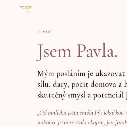
O MNĚ
Jsem Pavla.
Mým posláním je ukazovat 
sílu, dary, pocit domova a b
skutečný smysl a potenciál j
„Od malička jsem chtěla být lékařkou 
nakonec jsem se stala obojím, jen jinak