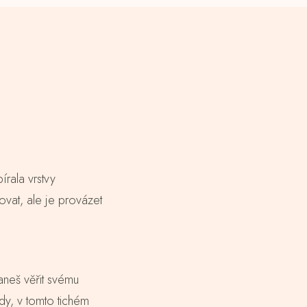
rala vrstvy
vat, ale je provázet
aneš věřit svému
dy, v tomto tichém