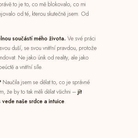
právě to je to, co mě blokovalo, co mi
jovalo od té, kterou skutečně jsem. Od
telnou součástí mého života.
Ve své práci
svou duší, se svou vnitřní pravdou, protože
ndovat. Ne jako únik od reality, ale jako
úctě a vnitřní síle.
?
Naučila jsem se dělat to, co je správné
, že by to tak měli dělat všichni –
jít
s vede naše srdce a intuice
.