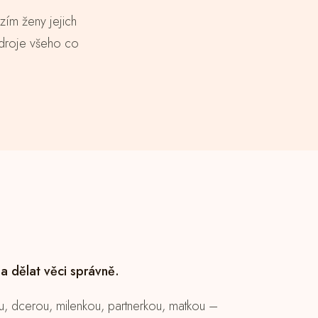
zím ženy jejich
„Zdroje všeho co
la dělat věci správně.
u, dcerou, milenkou, partnerkou, matkou –