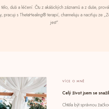
 tělo, duši a léčení. Čtu z akášických záznamů a z duše, prová
, pracuji s ThetaHealing® terapií, channeluju a naciťuju ze 
jest".
VÍCE O MNĚ
Celý život jsem se snaži
Chtěla být správnou žačko