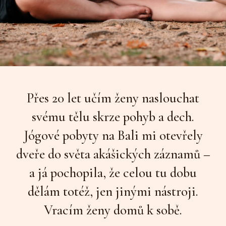
Přes 20 let učím ženy naslouchat
svému tělu skrze pohyb a dech.
Jógové pobyty na Bali mi otevřely
dveře do světa akášických záznamů –
a já pochopila, že celou tu dobu
dělám totéž, jen jinými nástroji.
Vracím ženy domů k sobě.