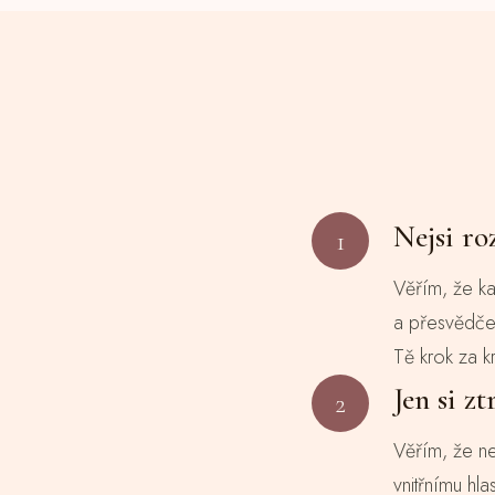
Nejsi ro
1
Věřím, že ka
a přesvědčen
Tě krok za k
Jen si zt
2
Věřím, že ne
vnitřnímu hl