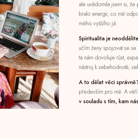
ale uvědomila jsem si, že 
bralo energii, co mě odpo
mého vyššího já.
Spiritualita je neodděli
učím ženy spojovat se se 
ta nám dovoluje růst, expa
nástroj k sebehodnotě, sebe
A to dělat věci správně
především pro mě. A věřím
v souladu s tím, kam ná