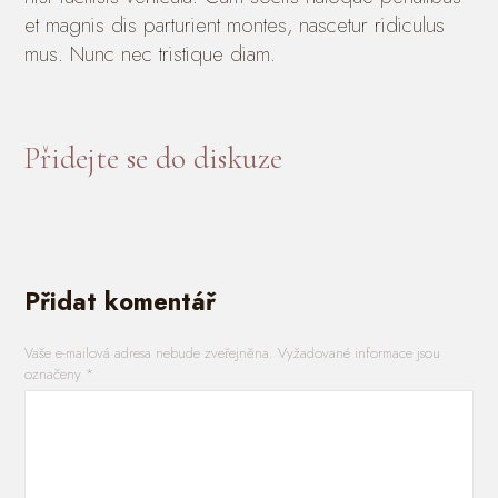
et magnis dis parturient montes, nascetur ridiculus
mus. Nunc nec tristique diam.
Přidejte se do diskuze
Přidat komentář
Vaše e-mailová adresa nebude zveřejněna.
Vyžadované informace jsou
označeny
*