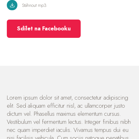
Stáhnout mp3
Sdílet na Facebooku
Lorem ipsum dolor sit amet, consectetur adipiscing
elit. Sed aliquam efficitur nisl, ac ullamcorper justo
dictum vel. Phasellus maximus elementum cursus.
Vestibulum vel fermentum lectus. Integer finibus nibh
nec quam imperdiet iaculis. Vivamus tempus dui eu
nisi facilisis vehicula. Cum sociis natoque penatibus