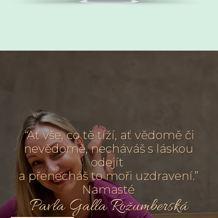
“
Ať vše, co tě tíží, ať vědomě či
nevědomě, necháváš s láskou
odejít
a přenecháš to moři uzdravení.”
Namasté
Pavla Galla Rožumberská