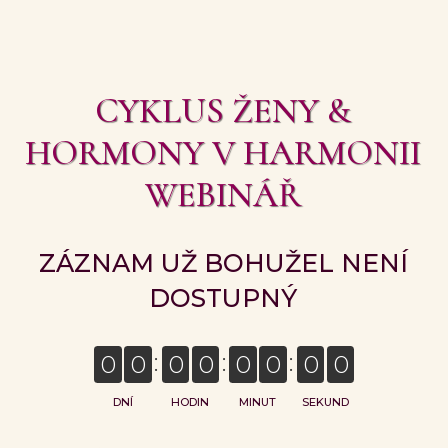
CYKLUS ŽENY &
HORMONY V HARMONII
WEBINÁŘ
ZÁZNAM UŽ BOHUŽEL NENÍ
DOSTUPNÝ
0
0
0
0
0
0
0
0
DNÍ
HODIN
MINUT
SEKUND