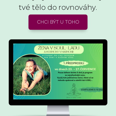
tvé tělo do rovnováhy.
CHCI BÝT U TOHO