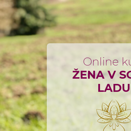
Online k
ŽENA V S
LADU