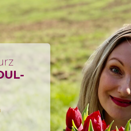
urz
OUL-