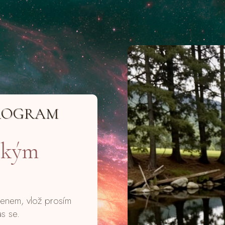
ROGRAM
ickým
členem, vlož prosím
as se.