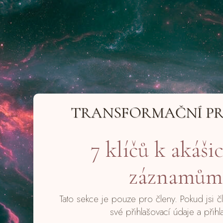
TRANSFORMAČNÍ P
7 klíčů k akáš
záznamům
Tato sekce je pouze pro členy. Pokud jsi 
své přihlašovací údaje a přihl