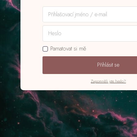
Pamatovat si mě
Přihlásit se
Zapomněli jste heslo?