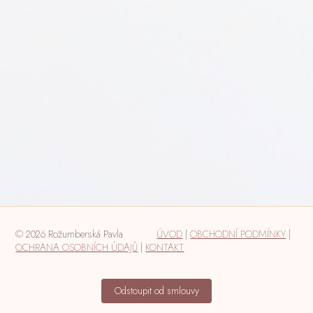
© 2026 Rožumberská Pavla
ÚVOD
|
OBCHODNÍ PODMÍNKY
|
OCHRANA OSOBNÍCH ÚDAJŮ
|
KONTAKT
Odstoupit od smlouvy