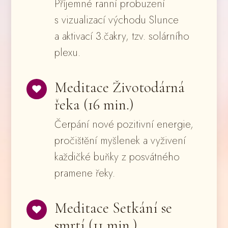
Příjemné ranní probuzení
s vizualizací východu Slunce
a aktivací 3.čakry, tzv. solárního
plexu.
Meditace Životodárná
řeka (16 min.)
Čerpání nové pozitivní energie,
pročištění myšlenek a vyživení
každičké buňky z posvátného
pramene řeky.
Meditace Setkání se
smrtí (11 min.)