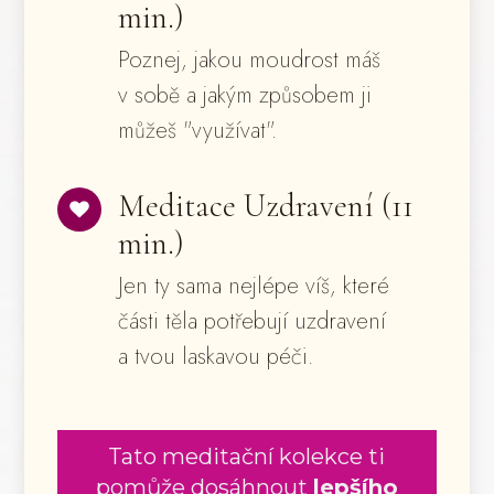
min.)
Poznej, jakou moudrost máš
v sobě a jakým způsobem ji
můžeš "využívat".
Meditace Uzdravení (11
min.)
Jen ty sama nejlépe víš, které
části těla potřebují uzdravení
a tvou laskavou péči.
Tato meditační kolekce ti
pomůže dosáhnout
lepšího