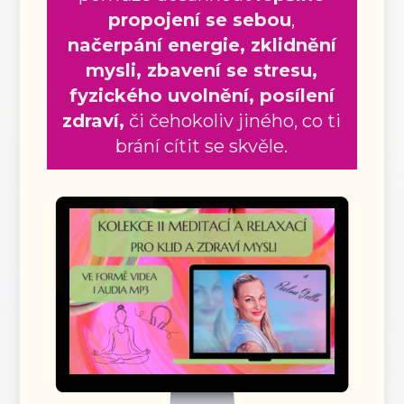
propojení se sebou
,
načerpání energie, zklidnění
mysli, zbavení se stresu,
fyzického uvolnění, posílení
zdraví,
či čehokoliv jiného, co ti
brání cítit se skvěle.