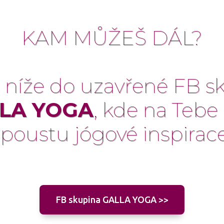
KAM MŮŽEŠ DÁL?
 níže do uzavřené FB s
LA YOGA
, kde na Tebe
spoustu jógové inspirace
FB skupina GALLA YOGA >>