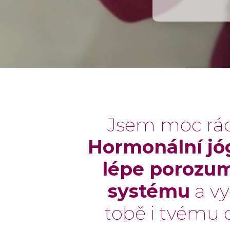
Jsem moc ráda
Hormonální jó
lépe porozu
systému
a vy
tobě i tvému 