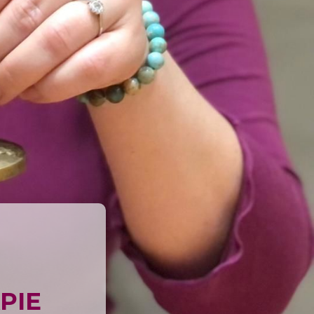
U
PIE