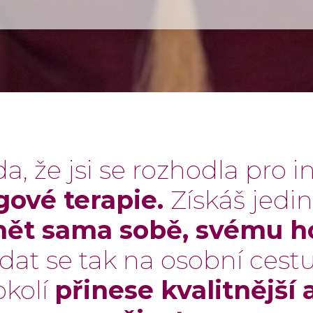
, že jsi se rozhodla pro in
gové terapie.
Získáš jed
mět sama sobě, svému 
dat se tak na osobní cest
okolí
přinese kvalitnější