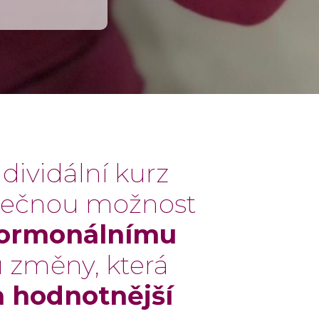
dividální kurz
inečnou možnost
hormonálnímu
u změny, která
 a hodnotnější