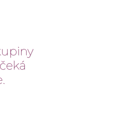
kupiny
 čeká
.